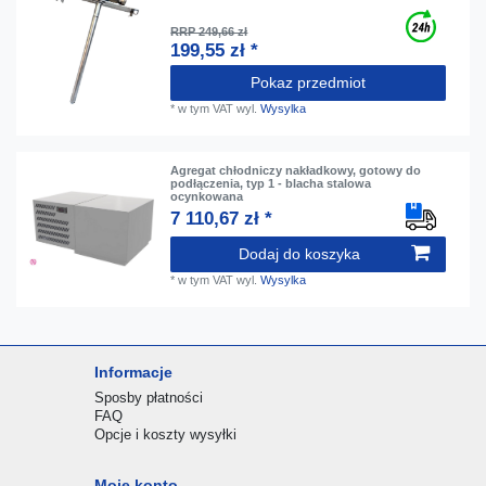
RRP 249,66 zł
199,55 zł *
Pokaz przedmiot
*
w tym VAT
wyl.
Wysylka
Agregat chłodniczy nakładkowy, gotowy do
podłączenia, typ 1 - blacha stalowa
ocynkowana
7 110,67 zł *
Dodaj do koszyka
*
w tym VAT
wyl.
Wysylka
Informacje
Sposby płatności
FAQ
Opcje i koszty wysyłki
Moje konto