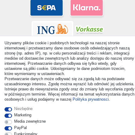
Używamy plików cookie i podobnych technologii na naszej stronie
internetowej i przetwarzamy dane osobowe osób odwiedzających naszą
stronę (np. adres IP), np. w celu personalizacji treści i reklam, integracji
mediów od dostawców zewnętrznych lub analizy dostępu do naszej strony
internetowej. Przetwarzanie danych odbywa się tylko wtedy, gdy
© Copyright 2026 | Wszelkie prawa zastrzezone. - All rights
ustawione są pliki cookie. Udostępniamy te dane podmiotom trzecim,
reserved. Prices incl. VAT. 19% VAT Basic prices see article detail
które wymieniamy w ustawieniach.
| * Applies to deliveries to the UK!
Przetwarzanie danych może odbywać się za zgodą lub na podstawie
uzasadnionego interesu. Zgodę można wyrazić lub odmówić jej udzielenia.
Istnieje prawo do niewyrażenia zgody oraz do zmiany lub wycofania zgody
Kontakt
Odstąp od umowy tutaj
w późniejszym terminie. Więcej informacji na temat wykorzystania danych
osobowych i usług podajemy w naszej
Polityka prywatnosci
.
Niezbędne
Marketing
Media zewnętrzne
PayPal
Funkcjonalny