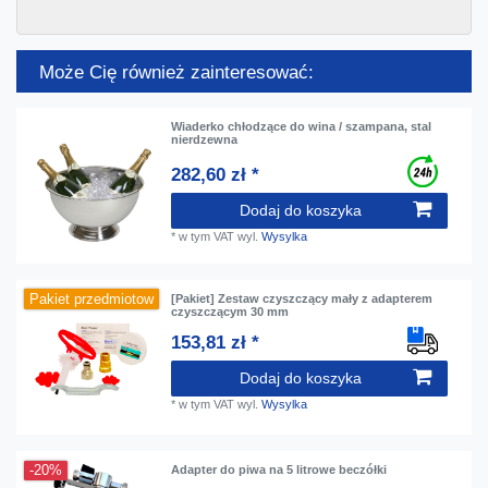
Może Cię również zainteresować:
Wiaderko chłodzące do wina / szampana, stal
nierdzewna
282,60 zł *
Dodaj do koszyka
*
w tym VAT
wyl.
Wysylka
Pakiet przedmiotow
[Pakiet] Zestaw czyszczący mały z adapterem
czyszczącym 30 mm
153,81 zł *
Dodaj do koszyka
*
w tym VAT
wyl.
Wysylka
-20%
Adapter do piwa na 5 litrowe beczółki