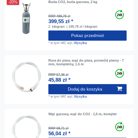
-20%
Butla CO2, butla gazowa, 2 kg
RRP 499,78 zł
399,55 zł *
2
kilogram
| 199,78 zł / kilogram
Pokaz przedmiot
*
w tym VAT
wyl.
Wysylka
Rura do piwa, wąż do piwa, przewód piwny - 7
mm, kompletny, 1.5 m
RRP 57,36 zł
45,88 zł *
Dodaj do koszyka
*
w tym VAT
wyl.
Wysylka
Wąż gazowy, wąż do CO2 - 1,5 m, komplet
RRP 69,71 zł
56,04 zł *