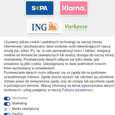
Używamy plików cookie i podobnych technologii na naszej stronie
internetowej i przetwarzamy dane osobowe osób odwiedzających naszą
stronę (np. adres IP), np. w celu personalizacji treści i reklam, integracji
mediów od dostawców zewnętrznych lub analizy dostępu do naszej strony
© Copyright 2026 | Wszelkie prawa zastrzezone. - All rights
internetowej. Przetwarzanie danych odbywa się tylko wtedy, gdy
reserved. Prices incl. VAT. 19% VAT Basic prices see article detail
ustawione są pliki cookie. Udostępniamy te dane podmiotom trzecim,
| * Applies to deliveries to the UK!
które wymieniamy w ustawieniach.
Przetwarzanie danych może odbywać się za zgodą lub na podstawie
uzasadnionego interesu. Zgodę można wyrazić lub odmówić jej udzielenia.
Kontakt
Odstąp od umowy tutaj
Istnieje prawo do niewyrażenia zgody oraz do zmiany lub wycofania zgody
w późniejszym terminie. Więcej informacji na temat wykorzystania danych
osobowych i usług podajemy w naszej
Polityka prywatnosci
.
Niezbędne
Marketing
Media zewnętrzne
PayPal