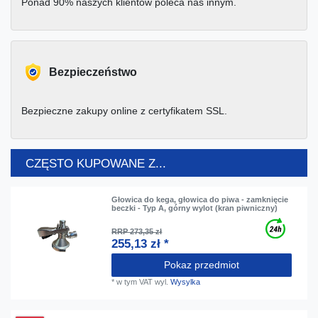
Ponad 90% naszych klientów poleca nas innym.
Bezpieczeństwo
Bezpieczne zakupy online z certyfikatem SSL.
CZĘSTO KUPOWANE Z...
Głowica do kega, głowica do piwa - zamknięcie
beczki - Typ A, górny wylot (kran piwniczny)
RRP 273,35 zł
255,13 zł *
Pokaz przedmiot
*
w tym VAT
wyl.
Wysylka