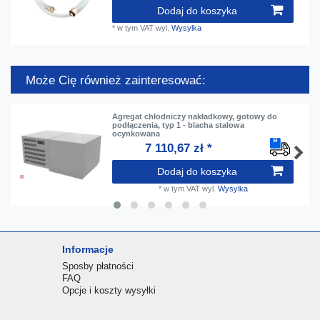
Dodaj do koszyka
*
w tym VAT
wyl.
Wysylka
Może Cię również zainteresować:
Agregat chłodniczy nakładkowy, gotowy do
podłączenia, typ 1 - blacha stalowa
ocynkowana
7 110,67 zł *
Dodaj do koszyka
*
w tym VAT
wyl.
Wysylka
Informacje
Sposby płatności
FAQ
Opcje i koszty wysyłki