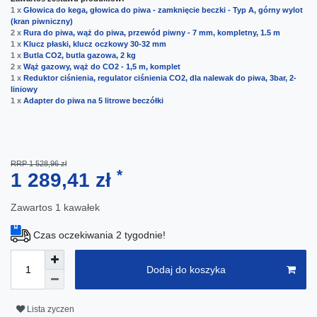
1 x
Głowica do kega, głowica do piwa - zamknięcie beczki - Typ A, górny wylot
(kran piwniczny)
2 x
Rura do piwa, wąż do piwa, przewód piwny - 7 mm, kompletny, 1.5 m
1 x
Klucz płaski, klucz oczkowy 30-32 mm
1 x
Butla CO2, butla gazowa, 2 kg
2 x
Wąż gazowy, wąż do CO2 - 1,5 m, komplet
1 x
Reduktor ciśnienia, regulator ciśnienia CO2, dla nalewak do piwa, 3bar, 2-
liniowy
1 x
Adapter do piwa na 5 litrowe beczółki
RRP 1 528,96 zł
*
1 289,41 zł
Zawartos
1
kawałek
Czas oczekiwania 2 tygodnie!
Dodaj do koszyka
Lista zyczen