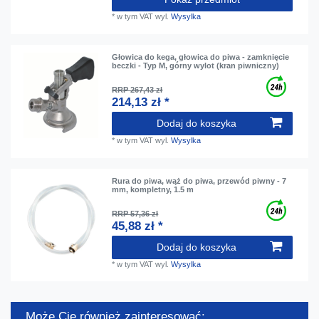
*
w tym VAT
wyl.
Wysylka
Głowica do kega, głowica do piwa - zamknięcie
beczki - Typ M, górny wylot (kran piwniczny)
RRP 267,43 zł
214,13 zł *
Dodaj do koszyka
*
w tym VAT
wyl.
Wysylka
Rura do piwa, wąż do piwa, przewód piwny - 7
mm, kompletny, 1.5 m
RRP 57,36 zł
45,88 zł *
Dodaj do koszyka
*
w tym VAT
wyl.
Wysylka
Może Cię również zainteresować: