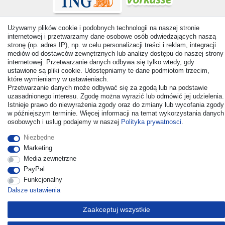
Używamy plików cookie i podobnych technologii na naszej stronie
internetowej i przetwarzamy dane osobowe osób odwiedzających naszą
stronę (np. adres IP), np. w celu personalizacji treści i reklam, integracji
mediów od dostawców zewnętrznych lub analizy dostępu do naszej strony
© Copyright 2026 | Wszelkie prawa zastrzezone. - All rights
internetowej. Przetwarzanie danych odbywa się tylko wtedy, gdy
reserved. Prices incl. VAT. 19% VAT Basic prices see article detail
ustawione są pliki cookie. Udostępniamy te dane podmiotom trzecim,
| * Applies to deliveries to the UK!
które wymieniamy w ustawieniach.
Przetwarzanie danych może odbywać się za zgodą lub na podstawie
uzasadnionego interesu. Zgodę można wyrazić lub odmówić jej udzielenia.
Kontakt
Odstąp od umowy tutaj
Istnieje prawo do niewyrażenia zgody oraz do zmiany lub wycofania zgody
w późniejszym terminie. Więcej informacji na temat wykorzystania danych
osobowych i usług podajemy w naszej
Polityka prywatnosci
.
Niezbędne
Marketing
Media zewnętrzne
PayPal
Funkcjonalny
Dalsze ustawienia
Zaakceptuj wszystkie