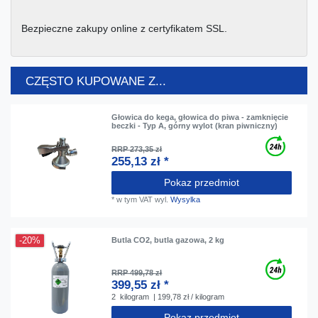
Bezpieczne zakupy online z certyfikatem SSL.
CZĘSTO KUPOWANE Z...
Głowica do kega, głowica do piwa - zamknięcie
beczki - Typ A, górny wylot (kran piwniczny)
RRP 273,35 zł
255,13 zł *
Pokaz przedmiot
*
w tym VAT
wyl.
Wysylka
-20%
Butla CO2, butla gazowa, 2 kg
RRP 499,78 zł
399,55 zł *
2
kilogram
| 199,78 zł / kilogram
Pokaz przedmiot