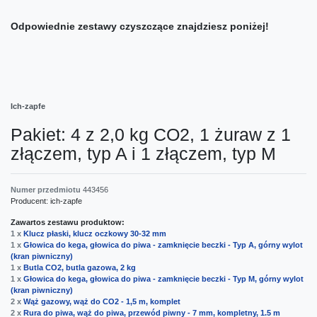
Odpowiednie zestawy czyszczące znajdziesz poniżej!
Ich-zapfe
Pakiet: 4 z 2,0 kg CO2, 1 żuraw z 1
złączem, typ A i 1 złączem, typ M
Numer przedmiotu
443456
Producent:
ich-zapfe
Zawartos zestawu produktow:
1 x
Klucz płaski, klucz oczkowy 30-32 mm
1 x
Głowica do kega, głowica do piwa - zamknięcie beczki - Typ A, górny wylot
(kran piwniczny)
1 x
Butla CO2, butla gazowa, 2 kg
1 x
Głowica do kega, głowica do piwa - zamknięcie beczki - Typ M, górny wylot
(kran piwniczny)
2 x
Wąż gazowy, wąż do CO2 - 1,5 m, komplet
2 x
Rura do piwa, wąż do piwa, przewód piwny - 7 mm, kompletny, 1.5 m