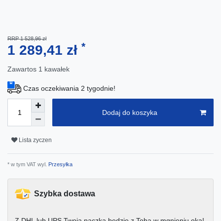
RRP 1 528,96 zł
*
1 289,41 zł
Zawartos
1
kawałek
Czas oczekiwania 2 tygodnie!
Dodaj do koszyka
Lista zyczen
* w tym VAT wyl.
Przesyłka
Szybka dostawa
Z DHL lub UPS Twoja paczka będzie z Tobą w mgnieniu oka!