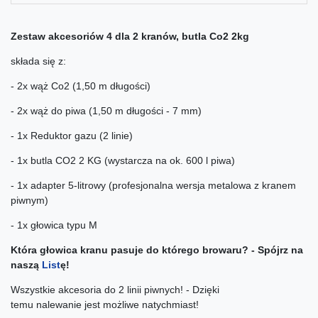
Zestaw akcesoriów 4 dla 2 kranów, butla Co2 2kg
składa się z:
- 2x wąż Co2 (1,50 m długości)
- 2x wąż do piwa (1,50 m długości - 7 mm)
- 1x Reduktor gazu (2 linie)
- 1x butla CO2 2 KG (wystarcza na ok. 600 l piwa)
- 1x adapter 5-litrowy (profesjonalna wersja metalowa z kranem
piwnym)
- 1x głowica typu M
Która głowica kranu pasuje do którego browaru? - Spójrz na
naszą
List
ę!
Wszystkie akcesoria do 2 linii piwnych! - Dzięki
temu nalewanie jest możliwe natychmiast!