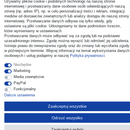
Używamy plików cookie i podobnych technologii na naszej stronie
internetowej i przetwarzamy dane osobowe osób odwiedzających naszą
stronę (np. adres IP), np. w celu personalizacji treści i reklam, integracji
mediów od dostawców zewnętrznych lub analizy dostępu do naszej strony
© Copyright 2026 | Wszelkie prawa zastrzezone. - All rights
internetowej. Przetwarzanie danych odbywa się tylko wtedy, gdy
reserved. Prices incl. VAT. 19% VAT Basic prices see article detail
ustawione są pliki cookie. Udostępniamy te dane podmiotom trzecim,
| * Applies to deliveries to the UK!
które wymieniamy w ustawieniach.
Przetwarzanie danych może odbywać się za zgodą lub na podstawie
uzasadnionego interesu. Zgodę można wyrazić lub odmówić jej udzielenia.
Kontakt
Odstąp od umowy tutaj
Istnieje prawo do niewyrażenia zgody oraz do zmiany lub wycofania zgody
w późniejszym terminie. Więcej informacji na temat wykorzystania danych
osobowych i usług podajemy w naszej
Polityka prywatnosci
.
Niezbędne
Marketing
Media zewnętrzne
PayPal
Funkcjonalny
Dalsze ustawienia
Zaakceptuj wszystkie
Odrzuć wszystko
Zaakceptuj wybór