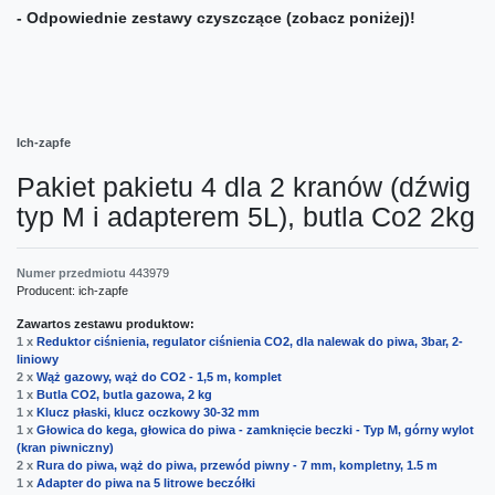
- Odpowiednie zestawy czyszczące (zobacz poniżej)!
Ich-zapfe
Pakiet pakietu 4 dla 2 kranów (dźwig
typ M i adapterem 5L), butla Co2 2kg
Numer przedmiotu
443979
Producent:
ich-zapfe
Zawartos zestawu produktow:
1 x
Reduktor ciśnienia, regulator ciśnienia CO2, dla nalewak do piwa, 3bar, 2-
liniowy
2 x
Wąż gazowy, wąż do CO2 - 1,5 m, komplet
1 x
Butla CO2, butla gazowa, 2 kg
1 x
Klucz płaski, klucz oczkowy 30-32 mm
1 x
Głowica do kega, głowica do piwa - zamknięcie beczki - Typ M, górny wylot
(kran piwniczny)
2 x
Rura do piwa, wąż do piwa, przewód piwny - 7 mm, kompletny, 1.5 m
1 x
Adapter do piwa na 5 litrowe beczółki