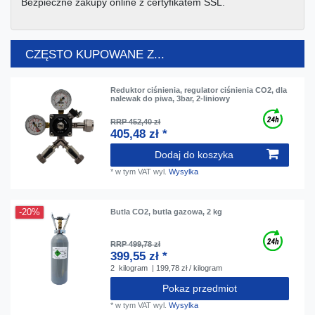
Bezpieczne zakupy online z certyfikatem SSL.
CZĘSTO KUPOWANE Z...
Reduktor ciśnienia, regulator ciśnienia CO2, dla
nalewak do piwa, 3bar, 2-liniowy
RRP 452,40 zł
405,48 zł *
Dodaj do koszyka
*
w tym VAT
wyl.
Wysylka
-20%
Butla CO2, butla gazowa, 2 kg
RRP 499,78 zł
399,55 zł *
2
kilogram
| 199,78 zł / kilogram
Pokaz przedmiot
*
w tym VAT
wyl.
Wysylka