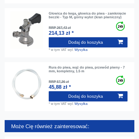
Głowica do kega, głowica do piwa - zamknięcie
beczki - Typ M, górny wylot (kran piwniczny)
RRP 267,43 zł
214,13 zł *
Dodaj do koszyka
*
w tym VAT
wyl.
Wysylka
Rura do piwa, wąż do piwa, przewód piwny - 7
mm, kompletny, 1.5 m
RRP 57,36 zł
45,88 zł *
Dodaj do koszyka
*
w tym VAT
wyl.
Wysylka
Może Cię również zainteresować: