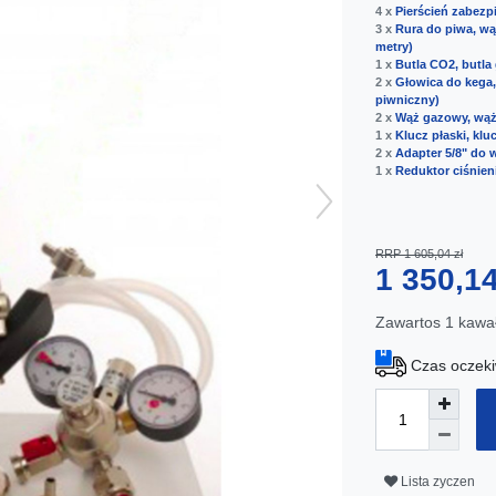
4 x
Pierścień zabezpi
3 x
Rura do piwa, wą
metry)
1 x
Butla CO2, butla
2 x
Głowica do kega,
piwniczny)
2 x
Wąż gazowy, wąż
1 x
Klucz płaski, kl
2 x
Adapter 5/8" do 
1 x
Reduktor ciśnieni
RRP 1 605,04 zł
1 350,1
Zawartos
1
kawa
Czas oczeki
Lista zyczen