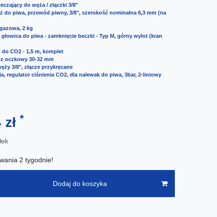
eczający do węża / złączki 3/8"
ż do piwa, przewód piwny, 3/8", szerokość nominalna 6,3 mm (na
 gazowa, 2 kg
 głowica do piwa - zamknięcie beczki - Typ M, górny wylot (kran
 do CO2 - 1,5 m, komplet
ucz oczkowy 30-32 mm
węży 3/8", złącze przykręcane
a, regulator ciśnienia CO2, dla nalewak do piwa, 3bar, 2-liniowy
*
4 zł
łek
wania 2 tygodnie!
Dodaj do koszyka