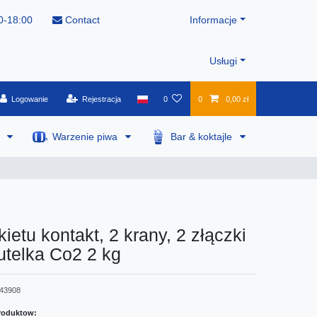
0-18:00
Contact
Informacje
Usługi
Logowanie
Rejestracja
0
0
0,00 zł
a
Warzenie piwa
Bar & koktajle
ietu kontakt, 2 krany, 2 złączki
utelka Co2 2 kg
43908
roduktow: