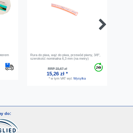
pterem
Rura do piwa, wąż do piwa, przewód piwny, 3/8",
Pierścień
szerokość nominalna 6,3 mm (na metry)
RRP 15,67 zł
15,26 zł *
*
w tym VAT
wyl.
Wysylka
y do: