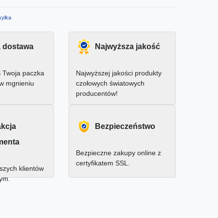
yłka
 dostawa
Najwyższa jakość
 Twoja paczka
Najwyższej jakości produkty
 w mgnieniu
czołowych światowych
producentów!
akcja
Bezpieczeństwo
menta
Bezpieczne zakupy online z
certyfikatem SSL.
zych klientów
nym.