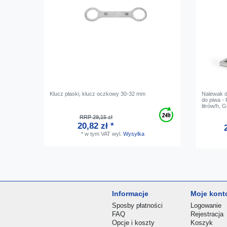
Klucz płaski, klucz oczkowy 30-32 mm
Nalewak d
do piwa -
litrów/h, 
RRP 29,15 zł
20,82 zł *
*
w tym VAT
wyl.
Wysylka
Informacje
Moje kont
Sposby płatności
Logowanie
FAQ
Rejestracja
Opcje i koszty
Koszyk