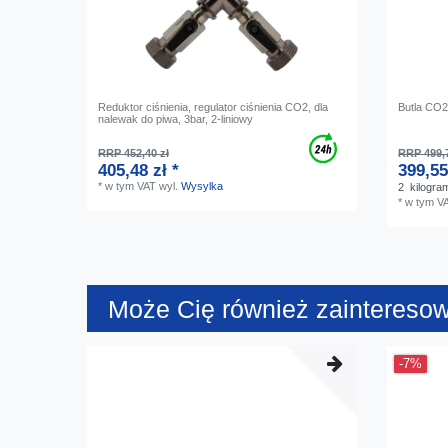
Reduktor ciśnienia, regulator ciśnienia CO2, dla
Butla CO2
nalewak do piwa, 3bar, 2-liniowy
RRP 452,40 zł
RRP 499,7
405,48 zł *
399,55
*
w tym VAT
wyl.
Wysylka
2
kilogra
*
w tym V
Może Cię również zaintereso
-7%