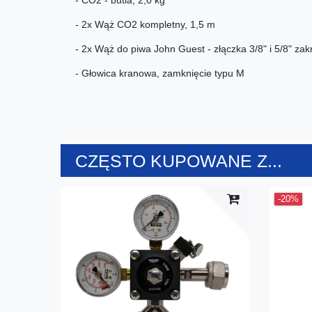
- CO2 - butla, 2,0 kg
- 2x Wąż CO2 kompletny, 1,5 m
- 2x Wąż do piwa John Guest - złączka 3/8" i 5/8" za
- Głowica kranowa, zamknięcie typu M
CZĘSTO KUPOWANE Z...
-20%