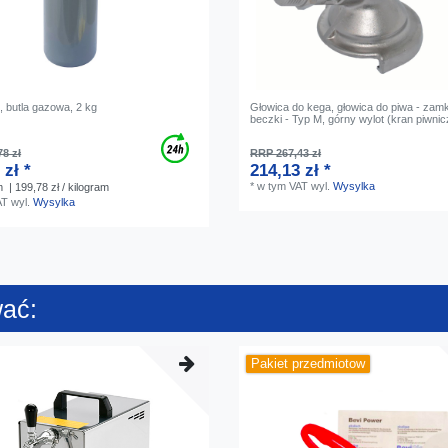
, butla gazowa, 2 kg
Głowica do kega, głowica do piwa - zamk
beczki - Typ M, górny wylot (kran piwni
8 zł
RRP 267,43 zł
 zł *
214,13 zł *
*
w tym VAT
wyl.
Wysylka
m
| 199,78 zł / kilogram
AT
wyl.
Wysylka
wać:
Pakiet przedmiotow