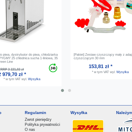
o piwa, dystrybutor do piwa, chłodziarka
[Pakiet] Zestaw czyszczący mały z ada
 PYGMY 25 chłodnica sucha 1-liniowa, 35
czyszczącym 30 mm
Green Line
153,81 zł *
RRP 3 221,02 zł
*
w tym VAT
wyl.
Wysylka
2 979,70 zł *
*
w tym VAT
wyl.
Wysylka
o
Regulamin
Wysyłka
Należym
Zwrot pieniędzy
Polityka prywatności
O nas