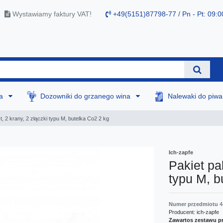
Wystawiamy faktury VAT!
+49(5151)87798-77 / Pn - Pt: 09:0
na
Dozowniki do grzanego wina
Nalewaki do piw
t, 2 krany, 2 złączki typu M, butelka Co2 2 kg
Ich-zapfe
Pakiet pak
typu M, b
Numer przedmiotu
4
Producent:
ich-zapfe
Zawartos zestawu p