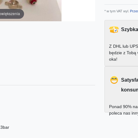
* w tym VAT wyl.
Przes
owiększenia
Szybka
Z DHL lub UPS
będzie z Tobą
oka!
Satysf
konsu
Ponad 90% nas
poleca nas in
 3bar