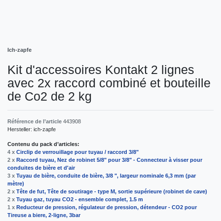
Ich-zapfe
Kit d'accessoires Kontakt 2 lignes
avec 2x raccord combiné et bouteille
de Co2 de 2 kg
Référence de l’article
443908
Hersteller:
ich-zapfe
Contenu du pack d’articles:
4 x
Circlip de verrouillage pour tuyau / raccord 3/8"
2 x
Raccord tuyau, Nez de robinet 5/8" pour 3/8" - Connecteur à visser pour
conduites de bière et d'air
3 x
Tuyau de bière, conduite de bière, 3/8 ", largeur nominale 6,3 mm (par
mètre)
2 x
Tête de fut, Tête de soutirage - type M, sortie supérieure (robinet de cave)
2 x
Tuyau gaz, tuyau CO2 - ensemble complet, 1.5 m
1 x
Reducteur de pression, régulateur de pression, détendeur - CO2 pour
Tireuse a biere, 2-ligne, 3bar