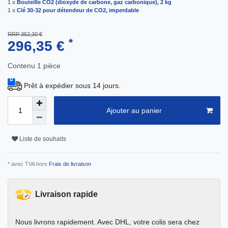
1 x
Bouteille CO2 (dioxyde de carbone, gaz carbonique), 2 kg
1 x
Clé 30-32 pour détendeur de CO2, imperdable
RRP 352,30 €
*
296,35 €
Contenu
1
pièce
Prêt à expédier sous 14 jours.
Ajouter au panier
Liste de souhaits
* avec TVA hors
Frais de livraison
Livraison rapide
Nous livrons rapidement. Avec DHL, votre colis sera chez