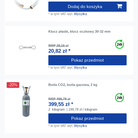
Dodaj do koszyka
*
w tym VAT
wyl.
Wysylka
Klucz płaski, klucz oczkowy 30-32 mm
RRP 29,15 zł
20,82 zł *
Pokaz przedmiot
*
w tym VAT
wyl.
Wysylka
-20%
Butla CO2, butla gazowa, 2 kg
RRP 499,78 zł
399,55 zł *
2
kilogram
| 199,78 zł / kilogram
Pokaz przedmiot
*
w tym VAT
wyl.
Wysylka