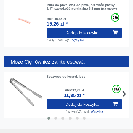
Rura do piwa, wąż do piwa, przewód piwny,
3/8", szerokość nominalna 6,3 mm (na metry)
RRP 15,67 zł
15,26 zł *
Dodaj do koszyka
*
w tym VAT
wyl.
Wysylka
Może Cię również zainteresować:
Szczypce do kostek lodu
RRP 12,76 zł
11,85 zł *
Dodaj do koszyka
*
w tym VAT
wyl.
Wysylka