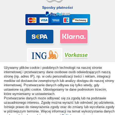
Sposby płatności
Używamy plików cookie i podobnych technologii na naszej stronie
internetowej i przetwarzamy dane osobowe osób odwiedzających naszą
stronę (np. adres IP), np. w celu personalizacji treści i reklam, integracji
mediów od dostawców zewnętrznych lub analizy dostępu do naszej strony
internetowej. Przetwarzanie danych odbywa się tylko wtedy, gdy
© Copyright 2026 | Wszelkie prawa zastrzezone. - All rights
ustawione są pliki cookie. Udostępniamy te dane podmiotom trzecim,
reserved. Prices incl. VAT. 19% VAT Basic prices see article detail
które wymieniamy w ustawieniach.
| * Applies to deliveries to the UK!
Przetwarzanie danych może odbywać się za zgodą lub na podstawie
uzasadnionego interesu. Zgodę można wyrazić lub odmówić jej udzielenia.
Istnieje prawo do niewyrażenia zgody oraz do zmiany lub wycofania zgody
Kontakt
Odstąp od umowy tutaj
w późniejszym terminie. Więcej informacji na temat wykorzystania danych