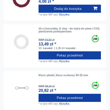
4,08 zł *
Dodaj do koszyka
*
w tym VAT
wyl.
Wysylka
10 x Uszczelka, O ring - do węża do piwa i CO2,
pierścienie polietylenowe
RRP 16,52 zł
13,49 zł *
10
kawałek
| 1,35 zł / kawałek
Pokaz przedmiot
*
w tym VAT
wyl.
Wysylka
Klucz płaski, klucz oczkowy 30-32 mm
RRP 29,15 zł
20,82 zł *
Pokaz przedmiot
*
w tym VAT
wyl.
Wysylka