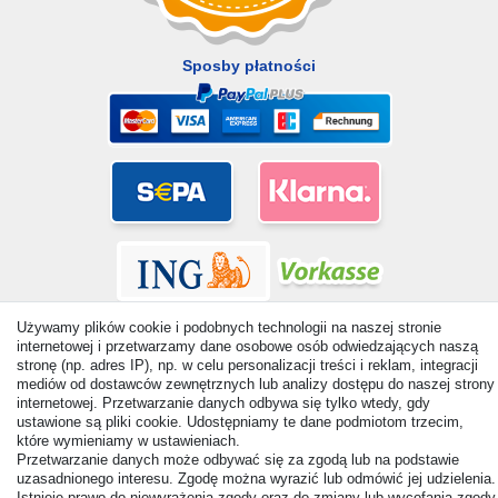
Sposby płatności
Używamy plików cookie i podobnych technologii na naszej stronie
internetowej i przetwarzamy dane osobowe osób odwiedzających naszą
stronę (np. adres IP), np. w celu personalizacji treści i reklam, integracji
mediów od dostawców zewnętrznych lub analizy dostępu do naszej strony
internetowej. Przetwarzanie danych odbywa się tylko wtedy, gdy
© Copyright 2026 | Wszelkie prawa zastrzezone. - All rights
ustawione są pliki cookie. Udostępniamy te dane podmiotom trzecim,
reserved. Prices incl. VAT. 19% VAT Basic prices see article detail
które wymieniamy w ustawieniach.
| * Applies to deliveries to the UK!
Przetwarzanie danych może odbywać się za zgodą lub na podstawie
uzasadnionego interesu. Zgodę można wyrazić lub odmówić jej udzielenia.
Istnieje prawo do niewyrażenia zgody oraz do zmiany lub wycofania zgody