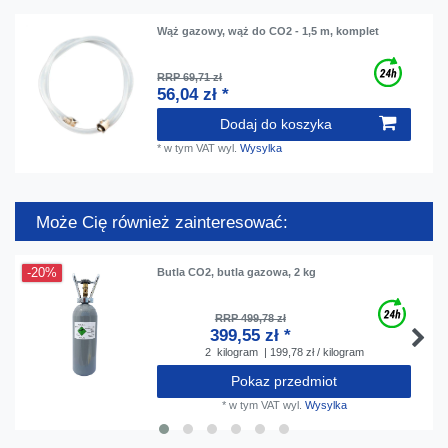
Wąż gazowy, wąż do CO2 - 1,5 m, komplet
RRP 69,71 zł
56,04 zł *
Dodaj do koszyka
*
w tym VAT
wyl.
Wysylka
Może Cię również zainteresować:
-20%
Butla CO2, butla gazowa, 2 kg
RRP 499,78 zł
399,55 zł *
2
kilogram
| 199,78 zł / kilogram
Pokaz przedmiot
*
w tym VAT
wyl.
Wysylka