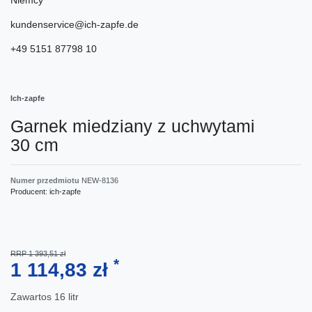
kundenservice@ich-zapfe.de
+49 5151 87798 10
Ich-zapfe
Garnek miedziany z uchwytami
30 cm
Numer przedmiotu
NEW-8136
Producent:
ich-zapfe
RRP 1 393,51 zł
*
1 114,83 zł
Zawartos
16
litr