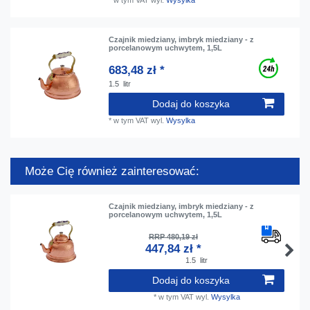
*
w tym VAT
wyl.
Wysylka
Czajnik miedziany, imbryk miedziany - z
porcelanowym uchwytem, 1,5L
683,48 zł *
1.5
litr
Dodaj do koszyka
*
w tym VAT
wyl.
Wysylka
Może Cię również zainteresować:
Czajnik miedziany, imbryk miedziany - z
porcelanowym uchwytem, 1,5L
RRP 480,19 zł
447,84 zł *
1.5
litr
Dodaj do koszyka
*
w tym VAT
wyl.
Wysylka