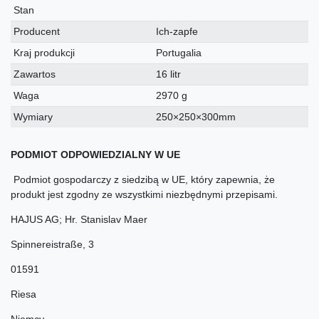
techniczna
Stan
Producent
Ich-zapfe
Kraj produkcji
Portugalia
Zawartos
16 litr
Waga
2970 g
Wymiary
250×250×300mm
PODMIOT ODPOWIEDZIALNY W UE
Podmiot gospodarczy z siedzibą w UE, który zapewnia, że
produkt jest zgodny ze wszystkimi niezbędnymi przepisami.
HAJUS AG; Hr. Stanislav Maer
Spinnereistraße
,
3
01591
Riesa
Niemcy