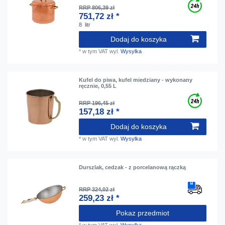
RRP 806,39 zł
751,72 zł *
8
litr
Dodaj do koszyka
*
w tym VAT
wyl.
Wysylka
Kufel do piwa, kufel miedziany - wykonany
ręcznie, 0,55 L
RRP 196,45 zł
157,18 zł *
Dodaj do koszyka
*
w tym VAT
wyl.
Wysylka
Durszlak, cedzak - z porcelanową rączką
RRP 324,02 zł
259,23 zł *
Pokaz przedmiot