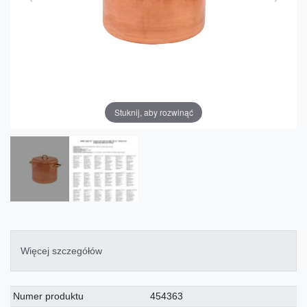
Stuknij, aby rozwinąć
Więcej szczegółów
Charakterystyka
Wartość
Numer produktu
454363