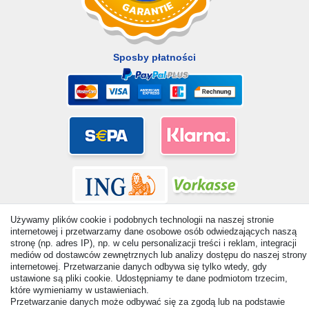
Sposby płatności
Używamy plików cookie i podobnych technologii na naszej stronie
internetowej i przetwarzamy dane osobowe osób odwiedzających naszą
stronę (np. adres IP), np. w celu personalizacji treści i reklam, integracji
mediów od dostawców zewnętrznych lub analizy dostępu do naszej strony
internetowej. Przetwarzanie danych odbywa się tylko wtedy, gdy
© Copyright 2026 | Wszelkie prawa zastrzezone. - All rights
ustawione są pliki cookie. Udostępniamy te dane podmiotom trzecim,
reserved. Prices incl. VAT. 19% VAT Basic prices see article detail
które wymieniamy w ustawieniach.
| * Applies to deliveries to the UK!
Przetwarzanie danych może odbywać się za zgodą lub na podstawie