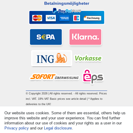
Betalningsmöjligheter
© Copyright 2026 | All rights reserved. - All rights reserved. Prices
incl. VAT. 19% VAT Basic prices see article detail | * Applies to
deliveries to the UK!
Our website uses cookies. Some of them are essential, others help us
improve this website and your user experience. You can find further
Contact
Withdraw from contract here
information about our use of cookies and your rights as a user in our
Privacy policy
and our
Legal disclosure
.