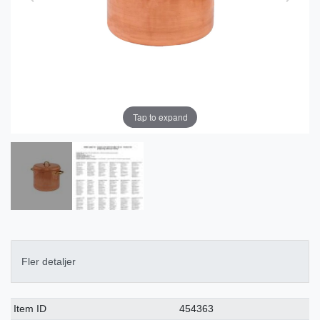
Tap to expand
Fler detaljer
Ceres::Template.singleItemTechnicalDataAttribute
Ceres::Template.singleItemTechnicalDataValue
Item ID
454363