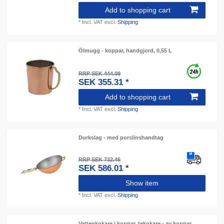
Add to shopping cart
*
Incl. VAT
excl.
Shipping
Ölmugg - koppar, handgjord, 0,55 L
RRP SEK 444.09
SEK 355.31 *
Add to shopping cart
*
Incl. VAT
excl.
Shipping
Durkslag - med porslinshandtag
RRP SEK 732.46
SEK 586.01 *
Show item
*
Incl. VAT
excl.
Shipping
Vattenkokare i koppar, tekokare - av koppar,