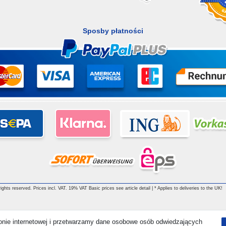
Sposby płatności
ghts reserved. Prices incl. VAT. 19% VAT Basic prices see article detail | * Applies to deliveries to the UK!
ronie internetowej i przetwarzamy dane osobowe osób odwiedzających