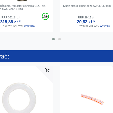
iśnienia, regulator ciśnienia CO2, dla
Klucz płaski, klucz oczkowy 30-32 mm
 piwa, 3bar, 1-linia
RRP 382,24 zł
RRP 29,15 zł
315,86 zł *
20,82 zł *
*
w tym VAT
wyl.
Wysylka
*
w tym VAT
wyl.
Wysylka
wać: