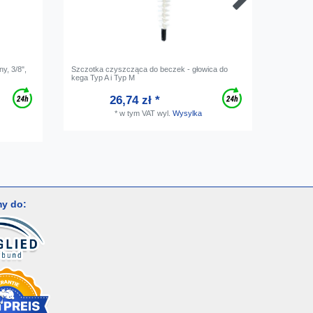
y, 3/8",
Szczotka czyszcząca do beczek - głowica do
Zawór od
kega Typ A i Typ M
26,74 zł *
*
w tym VAT
wyl.
Wysylka
y do: