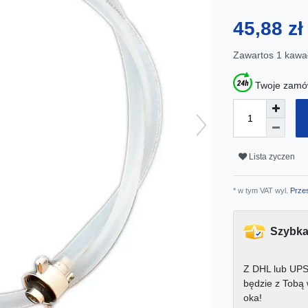
45,88 z
Zawartos
1
kawa
Twoje zamów
Lista zyczen
* w tym VAT wyl.
Przes
Szybka
Z DHL lub UPS
będzie z Tobą
oka!