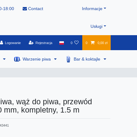
0-18:00
Contact
Informacje
Usługi
Logowanie
Rejestracja
0
0
0,00 zł
a
Warzenie piwa
Bar & koktajle
iwa, wąż do piwa, przewód
0 mm, kompletny, 1.5 m
43441