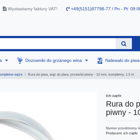
Wystawiamy faktury VAT!
+49(5151)87798-77 / Pn - Pt: 09:0
na
Dozowniki do grzanego wina
Nalewaki do piw
ompletne węże
Rura do piwa, wąż do piwa, przewód piwny - 10 mm, kompletny, 1.5 m
Ich-zapfe
Rura do p
piwny - 1
Numer przedmiotu
4
Producent:
ich-zapfe