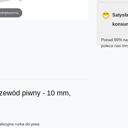
owiększenia
Satysf
konsu
Ponad 90% nas
poleca nas in
rzewód piwny - 10 mm,
ekcyjna rurka do piwa