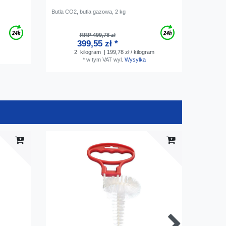
Butla CO2, butla gazowa, 2 kg
Kran hac
stempla
RRP 499,78 zł
399,55 zł *
2
kilogram
| 199,78 zł / kilogram
*
w tym VAT
wyl.
Wysylka