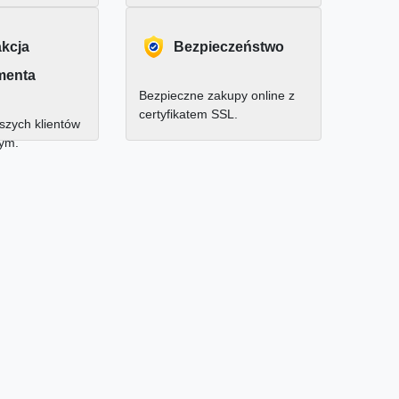
akcja
Bezpieczeństwo
menta
Bezpieczne zakupy online z
certyfikatem SSL.
zych klientów
nym.