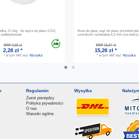
elka, O ring - do węża do piwa i CO2,
Rura do piwa, wąż do piwa, przewód piwn
e polietylenowe
szerokość nominalna 6,3 mm (na metry)
RRP 2,55 zł
RRP 15,67 zł
2,28 zł *
15,26 zł *
*
w tym VAT
wyl.
Wysylka
*
w tym VAT
wyl.
Wysylka
o
Regulamin
Wysyłka
Należym
Zwrot pieniędzy
Polityka prywatności
O nas
Warunki ogólne