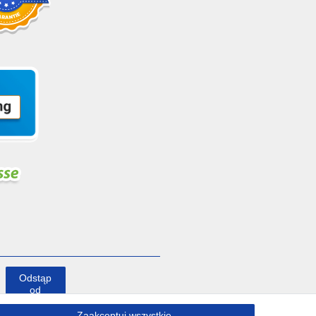
Odstąp
od
umowy
tutaj
Zaakceptuj wszystkie