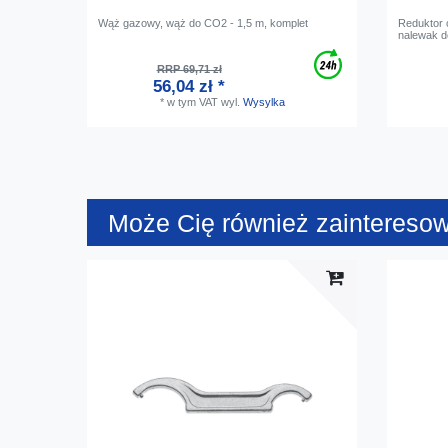
Wąż gazowy, wąż do CO2 - 1,5 m, komplet
Reduktor c
nalewak do
RRP 69,71 zł
56,04 zł *
*
w tym VAT
wyl.
Wysylka
Może Cię również zaintereso