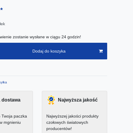
*
ł
łek
ienie zostanie wysłane w ciągu 24 godzin!
Dodaj do koszyka
yłka
 dostawa
Najwyższa jakość
 Twoja paczka
Najwyższej jakości produkty
 w mgnieniu
czołowych światowych
producentów!