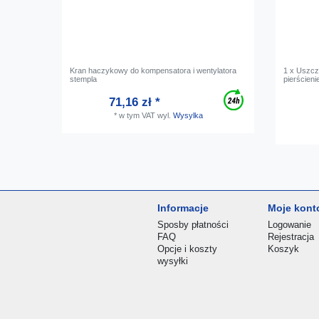
Kran haczykowy do kompensatora i wentylatora
1 x Uszcz
stempla
pierścieni
71,16 zł *
*
w tym VAT
wyl.
Wysylka
Informacje
Moje kont
Sposby płatności
Logowanie
FAQ
Rejestracja
Opcje i koszty
Koszyk
wysyłki