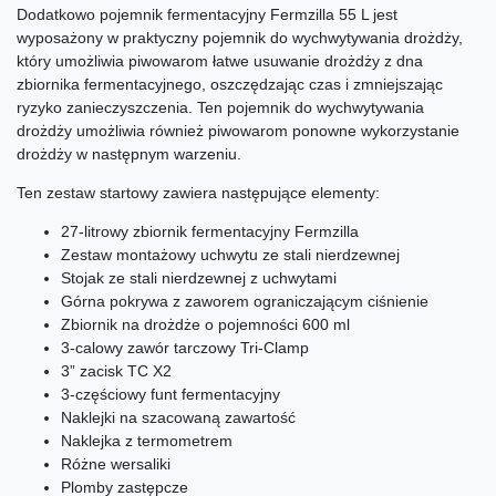
Dodatkowo pojemnik fermentacyjny Fermzilla 55 L jest
wyposażony w praktyczny pojemnik do wychwytywania drożdży,
który umożliwia piwowarom łatwe usuwanie drożdży z dna
zbiornika fermentacyjnego, oszczędzając czas i zmniejszając
ryzyko zanieczyszczenia. Ten pojemnik do wychwytywania
drożdży umożliwia również piwowarom ponowne wykorzystanie
drożdży w następnym warzeniu.
Ten zestaw startowy zawiera następujące elementy:
27-litrowy zbiornik fermentacyjny Fermzilla
Zestaw montażowy uchwytu ze stali nierdzewnej
Stojak ze stali nierdzewnej z uchwytami
Górna pokrywa z zaworem ograniczającym ciśnienie
Zbiornik na drożdże o pojemności 600 ml
3-calowy zawór tarczowy Tri-Clamp
3” zacisk TC X2
3-częściowy funt fermentacyjny
Naklejki na szacowaną zawartość
Naklejka z termometrem
Różne wersaliki
Plomby zastępcze