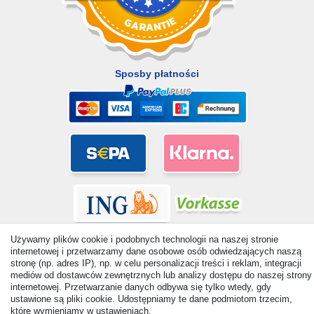
Sposby płatności
Używamy plików cookie i podobnych technologii na naszej stronie
internetowej i przetwarzamy dane osobowe osób odwiedzających naszą
stronę (np. adres IP), np. w celu personalizacji treści i reklam, integracji
mediów od dostawców zewnętrznych lub analizy dostępu do naszej strony
internetowej. Przetwarzanie danych odbywa się tylko wtedy, gdy
© Copyright 2026 | Wszelkie prawa zastrzezone. - All rights
ustawione są pliki cookie. Udostępniamy te dane podmiotom trzecim,
reserved. Prices incl. VAT. 19% VAT Basic prices see article detail
które wymieniamy w ustawieniach.
| * Applies to deliveries to the UK!