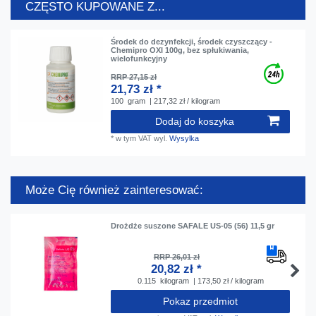
CZĘSTO KUPOWANE Z...
Środek do dezynfekcji, środek czyszczący -
Chemipro OXI 100g, bez spłukiwania,
wielofunkcyjny
RRP 27,15 zł
21,73 zł *
100
gram
| 217,32 zł / kilogram
Dodaj do koszyka
*
w tym VAT
wyl.
Wysylka
Może Cię również zainteresować:
Drożdże suszone SAFALE US-05 (56) 11,5 gr
RRP 26,01 zł
20,82 zł *
0.115
kilogram
| 173,50 zł / kilogram
Pokaz przedmiot