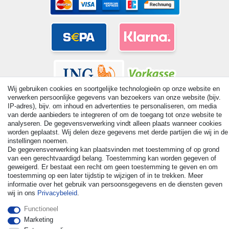
Wij gebruiken cookies en soortgelijke technologieën op onze website en
verwerken persoonlijke gegevens van bezoekers van onze website (bijv.
IP-adres), bijv. om inhoud en advertenties te personaliseren, om media
van derde aanbieders te integreren of om de toegang tot onze website te
analyseren. De gegevensverwerking vindt alleen plaats wanneer cookies
worden geplaatst. Wij delen deze gegevens met derde partijen die wij in de
© Copyright 2026 | Alle rechten voorbehouden. - All rights
instellingen noemen.
reserved. Prices incl. VAT. 19% VAT Basic prices see article detail
De gegevensverwerking kan plaatsvinden met toestemming of op grond
| * Applies to deliveries to the UK!
van een gerechtvaardigd belang. Toestemming kan worden gegeven of
geweigerd. Er bestaat een recht om geen toestemming te geven en om
toestemming op een later tijdstip te wijzigen of in te trekken. Meer
Contact
Herroepingsrecht uitoefenen
informatie over het gebruik van persoonsgegevens en de diensten geven
wij in ons
Privacybeleid
.
Functioneel
Marketing