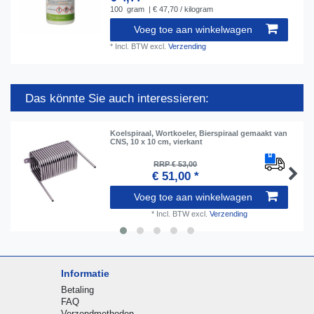
100
gram
| € 47,70 / kilogram
Voeg toe aan winkelwagen
*
Incl. BTW
excl.
Verzending
Das könnte Sie auch interessieren:
Koelspiraal, Wortkoeler, Bierspiraal gemaakt van
CNS, 10 x 10 cm, vierkant
RRP € 53,00
€ 51,00 *
Voeg toe aan winkelwagen
*
Incl. BTW
excl.
Verzending
Informatie
Betaling
FAQ
Verzendmethoden