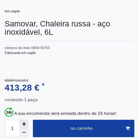
Ich-zapfe
Samovar, Chaleira russa - aço
inoxidável, 6L
número de item
NEW-99753
Fabricante:
ich-zapfe
MSRP 516,60 €
*
413,28 €
conteúdo
1
peça
A sua encomenda será enviada dentro de 24 horas!
no carrinho