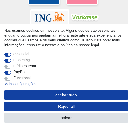
Nós usamos cookies em nosso site. Alguns destes são essenciais,
enquanto outros nos ajudam a melhorar este site e sua experiência. os
cookies que usamos e os seus direitos como usuário Para obter mais
informações, consulte o nosso: a política ea nossa: legal.
© Copyright 2026 | Todos os direitos reservados. - All rights
essencial
reserved. Prices incl. VAT. 19% VAT Basic prices see article detail
marketing
| * Applies to deliveries to the UK!
mídia externa
PayPal
Functional
Mais configurações
aceitar tudo
Reject all
salvar