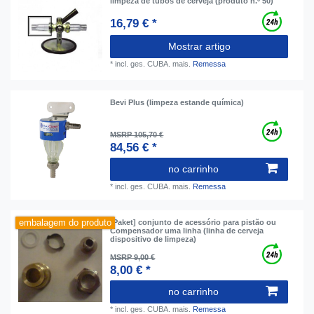
limpeza de tubos de cerveja (produto n.º 50)
16,79 € *
Mostrar artigo
*
incl. ges. CUBA.
mais.
Remessa
Bevi Plus (limpeza estande química)
MSRP 105,70 €
84,56 € *
no carrinho
*
incl. ges. CUBA.
mais.
Remessa
embalagem do produto
[Paket] conjunto de acessório para pistão ou
Compensador uma linha (linha de cerveja
dispositivo de limpeza)
MSRP 9,00 €
8,00 € *
no carrinho
*
incl. ges. CUBA.
mais.
Remessa