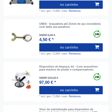
no carrinho
*
incl. ges. CUBA.
mais.
Remessa
UNEX - braçadeira até 21mm de aço inoxidável,
com latão asa parafuso
MSRP 5,00 €
4,50 € *
no carrinho
*
incl. ges. CUBA.
mais.
Remessa
Dispositivo de limpeza, kit - Com acessórios
para machos de pistão e compensadores
MSRP 104,00 €
97,00 € *
no carrinho
*
incl. ges. CUBA.
mais.
Remessa
Visor de substituição para dispositivo de