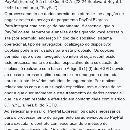
PayPal (Europe) S.à.r.l. et Cie, S.C.A. (22-24 Boulevard Royal, L-
2449 Luxemburgo; "PayPal").
O processamento de dados permite-nos oferecer-lhe a opção de
pagar através do serviço de pagamento PayPal Express.
Para integrar este serviço de pagamento, é essencial que o
PayPal colete, armazene e analise dados quando você acessa o
site (por exemplo, endereço IP, tipo de dispositivo, sistema
operacional, tipo de navegador, localização do dispositivo).
Cookies podem ser usados ​​para este propósito. Os cookies
permitem que o seu navegador de internet seja reconhecido.
Este processamento de dados, especialmente a colocação de
cookies, é realizado com base no Artigo 6 (1) (f) do RGPD devido
ao nosso interesse legítimo superior em uma gama orientada
para o cliente de vários métodos de pagamento. Por motivos
relacionados com a sua situação específica, tem o direito de se
opor a qualquer momento a este tratamento de dados pessoais
que lhe digam respeito e efetuado em conformidade com o artigo
6.º, n.º 1, alínea f), do RGPD.
Ao selecionar e usar o "PayPal Express", os dados necessários
para o processamento do pagamento serão enviados ao PayPal
para executar o contrato com você usando o método de
pagamento selecionado. Os dados são processados ​​com base