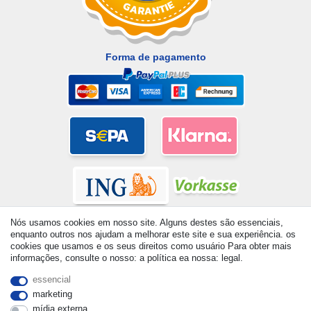
Forma de pagamento
Nós usamos cookies em nosso site. Alguns destes são essenciais,
enquanto outros nos ajudam a melhorar este site e sua experiência. os
cookies que usamos e os seus direitos como usuário Para obter mais
informações, consulte o nosso: a política ea nossa: legal.
© Copyright 2026 | Todos os direitos reservados. - All rights
essencial
reserved. Prices incl. VAT. 19% VAT Basic prices see article detail
marketing
| * Applies to deliveries to the UK!
mídia externa