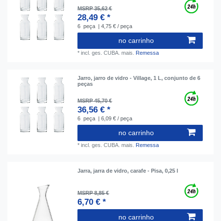
MSRP 35,62 €
28,49 € *
6
peça
| 4,75 € / peça
no carrinho
*
incl. ges. CUBA.
mais.
Remessa
Jarro, jarro de vidro - Village, 1 L, сonjunto de 6
peças
MSRP 45,70 €
36,56 € *
6
peça
| 6,09 € / peça
no carrinho
*
incl. ges. CUBA.
mais.
Remessa
Jarra, jarra de vidro, carafe - Pisa, 0,25 l
MSRP 8,85 €
6,70 € *
no carrinho