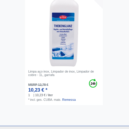
Limpa aço inox, Limpador de inox, Limpador de
cobre - 1L, garrafa
MSRP 12,78 €
10,23 € *
1
| 10,23 € / liter
*
incl. ges. CUBA.
mais.
Remessa