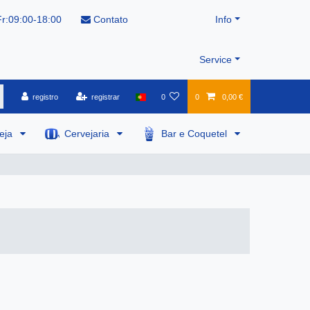
r:09:00-18:00
Contato
Info
Service
registro
registrar
0
0
0,00 €
veja
Cervejaria
Bar e Coquetel