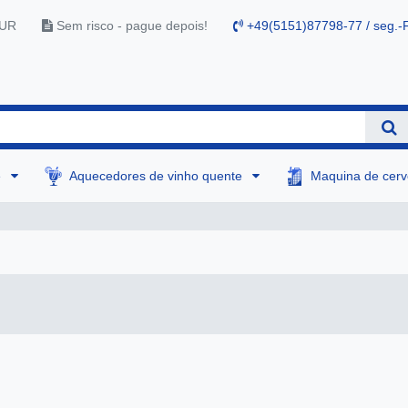
EUR
Sem risco - pague depois!
+49(5151)87798-77 / seg.-F
e
Aquecedores de vinho quente
Maquina de cer