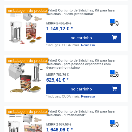
embalagem do produto
[Paket] Conjunto de Salsichas, Kit para fazer
salsichas - “Semi-profissional”
MSRP 1 436,40 €
1 149,12 € *
no carrinho
*
incl. ges. CUBA.
mais.
Remessa
embalagem do produto
[Paket] Conjunto de Salsichas, Kit para fazer
salsichas - para pessoas experientes com
desempenho máximo
MSRP 781,76 €
625,41 € *
no carrinho
*
incl. ges. CUBA.
mais.
Remessa
embalagem do produto
[Paket] Conjunto de Salsichas, Kit para fazer
salsichas - “Profissional”
MSRP 2 057,58 €
1 646,06 € *