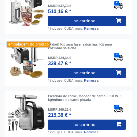
MSRP 637,70 €
510,16 € *
no carrinho
*
incl. ges. CUBA.
mais.
Remessa
embalagem do produto
[Paket] Kit para fazer salsichas, Kit para
cozinhar salsicha
MSRP 424,34 €
339,47 € *
no carrinho
*
incl. ges. CUBA.
mais.
Remessa
Picadora de carne, Moedor de carne - 550 W, 3
kg/minuto de carne picada
MSRP 269,22 €
215,38 € *
no carrinho
*
incl. ges. CUBA.
mais.
Remessa