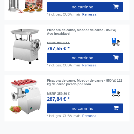
no carrinho
*
incl. ges. CUBA.
mais.
Remessa
Picadora de carne, Moedor de carne - 850 W,
Aço inoxidável
MSRP 996,94 €
797,55 € *
no carrinho
*
incl. ges. CUBA.
mais.
Remessa
Picadora de carne, Moedor de carne - 850 W, 122
kg de carne picada por hora
MSRP 359,80 €
287,84 € *
no carrinho
*
incl. ges. CUBA.
mais.
Remessa