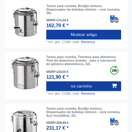
Termo para comida, Botijão termico,
Dispensador de bebidas térmico - com torneira,
35L
MSRP 174,30 €
162,70 € *
Mostrar artigo
*
incl. ges. CUBA.
mais.
Remessa
Termo para comida, Thermos para alimentos,
Pote de alimentos isolado - para o transporte
de géneros alimentícios, 22L
MSRP 130,60 €
121,90 € *
no carrinho
*
incl. ges. CUBA.
mais.
Remessa
Termo para comida, Botijão termico,
Dispensador de bebidas térmico - com torneira,
Aço inoxidável, 31L
MSRP 288,96 €
231,17 € *