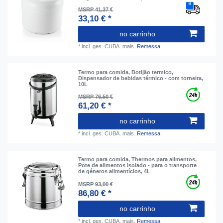
MSRP 41,37 €
33,10 € *
no carrinho
*
incl. ges. CUBA.
mais.
Remessa
Termo para comida, Botijão termico,
Dispensador de bebidas térmico - com torneira,
10L
MSRP 76,50 €
61,20 € *
no carrinho
*
incl. ges. CUBA.
mais.
Remessa
Termo para comida, Thermos para alimentos,
Pote de alimentos isolado - para o transporte
de géneros alimentícios, 4L
MSRP 93,00 €
86,80 € *
no carrinho
*
incl. ges. CUBA.
mais.
Remessa