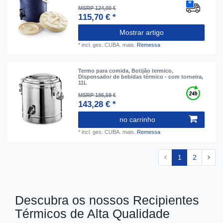
MSRP 124,00 €
115,70 € *
Mostrar artigo
*
incl. ges. CUBA.
mais.
Remessa
Termo para comida, Botijão termico,
Dispensador de bebidas térmico - com torneira,
11L
MSRP 186,59 €
143,28 € *
no carrinho
*
incl. ges. CUBA.
mais.
Remessa
1
2
Descubra os nossos Recipientes
Térmicos de Alta Qualidade