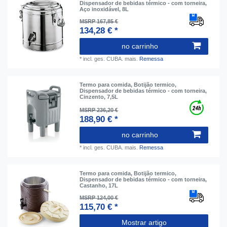
Dispensador de bebidas térmico - com torneira,
Aço inoxidável, 8L
MSRP 167,85 €
134,28 € *
no carrinho
*
incl. ges. CUBA.
mais.
Remessa
Termo para comida, Botijão termico,
Dispensador de bebidas térmico - com torneira,
Cinzento, 7,5L
MSRP 236,20 €
188,90 € *
no carrinho
*
incl. ges. CUBA.
mais.
Remessa
Termo para comida, Botijão termico,
Dispensador de bebidas térmico - com torneira,
Castanho, 17L
MSRP 124,00 €
115,70 € *
Mostrar artigo