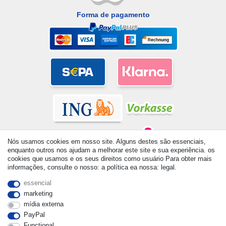
Forma de pagamento
Nós usamos cookies em nosso site. Alguns destes são essenciais,
enquanto outros nos ajudam a melhorar este site e sua experiência. os
cookies que usamos e os seus direitos como usuário Para obter mais
informações, consulte o nosso: a política ea nossa: legal.
© Copyright 2026 | Todos os direitos reservados. - All rights
reserved. Prices incl. VAT. 19% VAT Basic prices see article detail
essencial
| * Applies to deliveries to the UK!
marketing
mídia externa
PayPal
Functional