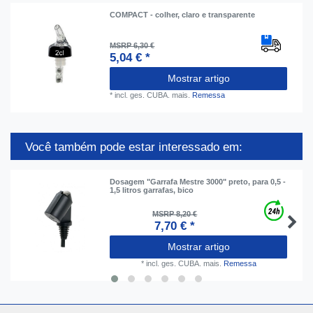
COMPACT - colher, claro e transparente
MSRP 6,30 €
5,04 € *
Mostrar artigo
*
incl. ges. CUBA.
mais.
Remessa
Você também pode estar interessado em:
Dosagem "Garrafa Mestre 3000" preto, para 0,5 -
1,5 litros garrafas, bico
MSRP 8,20 €
7,70 € *
Mostrar artigo
*
incl. ges. CUBA.
mais.
Remessa