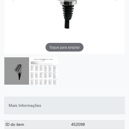
Toque para ampliar
Mais Informações
Ceres::Template.singleItemTechnicalDataAttribute
Ceres::Template.singleItemTechnicalDataValue
ID do item
452098