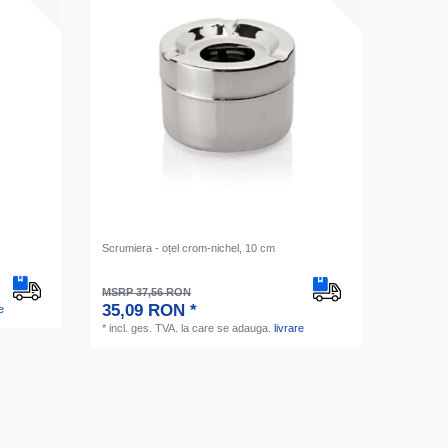
Scrumiera - oțel crom-nichel, 10 cm
MSRP 37,56 RON
35,09 RON *
e
*
incl. ges. TVA.
la care se adauga.
livrare