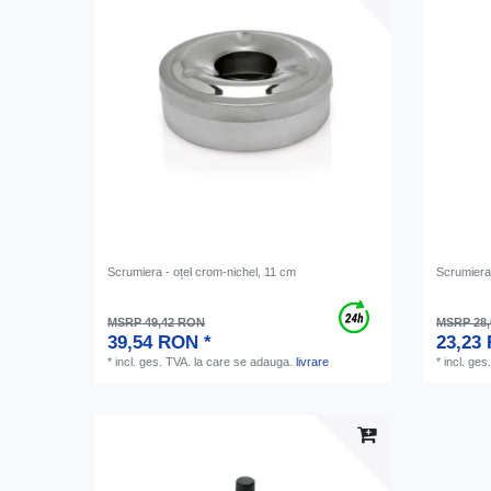
Scrumiera - oțel crom-nichel, 11 cm
Scrumiera 
MSRP 49,42 RON
MSRP 28
39,54 RON *
23,23
*
incl. ges. TVA.
la care se adauga.
livrare
*
incl. ges