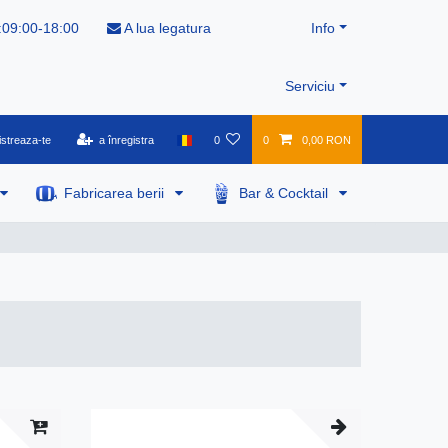
:09:00-18:00
A lua legatura
Info
Serviciu
istreaza-te
a înregistra
0
0
0,00 RON
Fabricarea berii
Bar & Cocktail