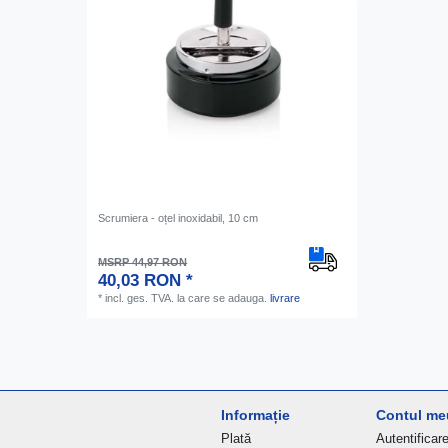
Scrumiera - oțel inoxidabil, 10 cm
MSRP 44,97 RON
40,03 RON *
*
incl. ges. TVA.
la care se adauga.
livrare
Informație
Contul me
Plată
Autentificar