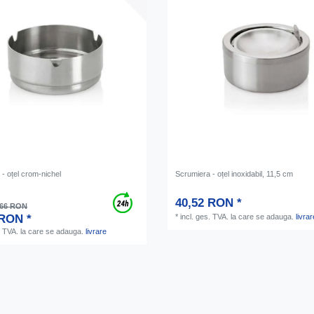
- oțel crom-nichel
Scrumiera - oțel inoxidabil, 11,5 cm
40,52 RON *
,66 RON
 RON *
*
incl. ges. TVA.
la care se adauga.
livrar
. TVA.
la care se adauga.
livrare