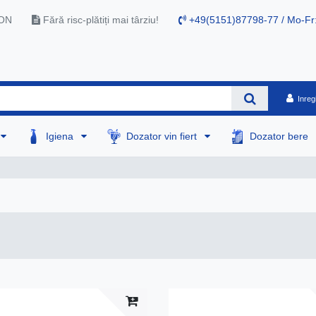
RON
Fără risc-plătiți mai târziu!
+49(5151)87798-77 / Mo-Fr
Inreg
Igiena
Dozator vin fiert
Dozator bere