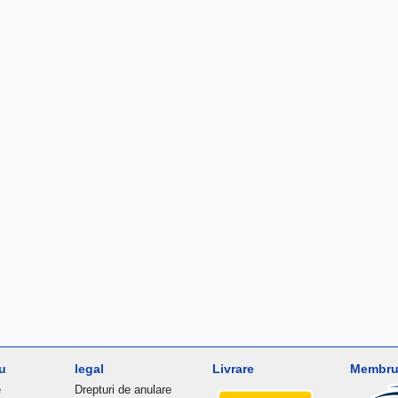
u
legal
Livrare
Membru 
e
Drepturi de anulare