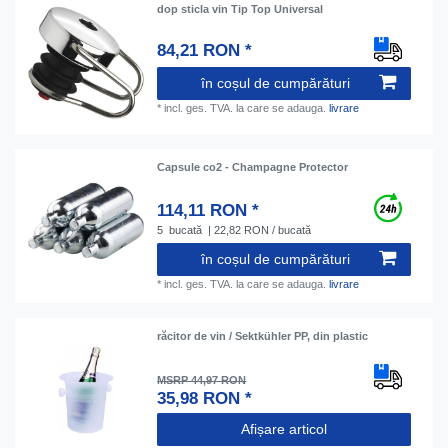
dop sticla vin Tip Top Universal
84,21 RON *
în coșul de cumpărături
*
incl. ges. TVA.
la care se adauga.
livrare
Capsule co2 - Champagne Protector
114,11 RON *
5
bucată
| 22,82 RON / bucată
în coșul de cumpărături
*
incl. ges. TVA.
la care se adauga.
livrare
răcitor de vin / Sektkühler PP, din plastic
MSRP 44,97 RON
35,98 RON *
Afișare articol