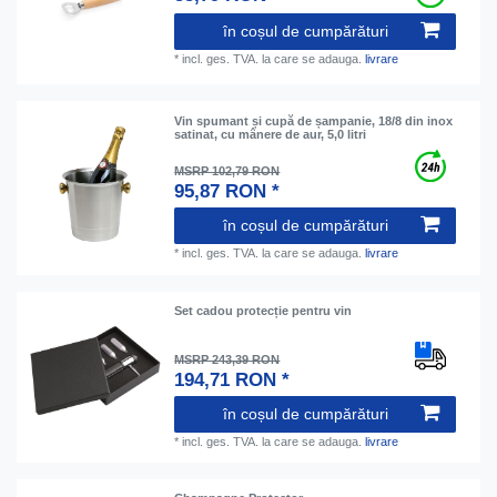
în coșul de cumpărături
*
incl. ges. TVA.
la care se adauga.
livrare
Vin spumant și cupă de șampanie, 18/8 din inox
satinat, cu mânere de aur, 5,0 litri
MSRP 102,79 RON
95,87 RON *
în coșul de cumpărături
*
incl. ges. TVA.
la care se adauga.
livrare
Set cadou protecție pentru vin
MSRP 243,39 RON
194,71 RON *
în coșul de cumpărături
*
incl. ges. TVA.
la care se adauga.
livrare