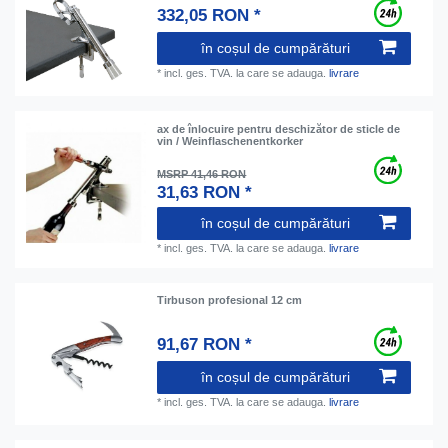
332,05 RON *
în coșul de cumpărături
*
incl. ges. TVA.
la care se adauga.
livrare
ax de înlocuire pentru deschizător de sticle de
vin / Weinflaschenentkorker
MSRP 41,46 RON
31,63 RON *
în coșul de cumpărături
*
incl. ges. TVA.
la care se adauga.
livrare
Tirbuson profesional 12 cm
91,67 RON *
în coșul de cumpărături
*
incl. ges. TVA.
la care se adauga.
livrare