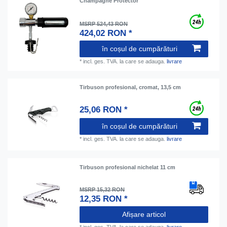
Champagne Protector
MSRP 524,43 RON
424,02 RON *
în coșul de cumpărături
*
incl. ges. TVA.
la care se adauga.
livrare
Tirbuson profesional, cromat, 13,5 cm
25,06 RON *
în coșul de cumpărături
*
incl. ges. TVA.
la care se adauga.
livrare
Tirbuson profesional nichelat 11 cm
MSRP 15,32 RON
12,35 RON *
Afișare articol
*
incl. ges. TVA.
la care se adauga.
livrare