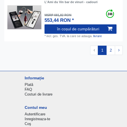
L'Ami du Vin bar de vinuri - cadouri
MSRP 691,82 RON
553,44 RON *
în coșul de cumpărături
*
incl. ges. TVA.
la care se adauga.
livrare
1
2
Informație
Plată
FAQ
Costuri de livrare
Contul meu
Autentificare
Inregistreaza-te
Coş