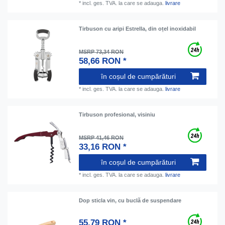
*
incl. ges. TVA.
la care se adauga.
livrare
Tirbuson cu aripi Estrella, din oțel inoxidabil
MSRP 73,34 RON
58,66 RON *
în coșul de cumpărături
*
incl. ges. TVA.
la care se adauga.
livrare
Tirbuson profesional, visiniu
MSRP 41,46 RON
33,16 RON *
în coșul de cumpărături
*
incl. ges. TVA.
la care se adauga.
livrare
Dop sticla vin, cu buclă de suspendare
55,79 RON *