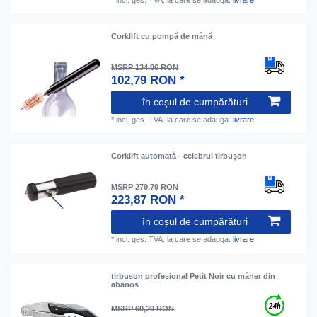
Corklift cu pompă de mână
MSRP 134,86 RON
102,79 RON *
în coșul de cumpărături
*
incl. ges. TVA.
la care se adauga.
livrare
Corklift automată - celebrul tirbușon
MSRP 279,79 RON
223,87 RON *
în coșul de cumpărături
*
incl. ges. TVA.
la care se adauga.
livrare
tirbuson profesional Petit Noir cu mâner din
abanos
MSRP 60,29 RON