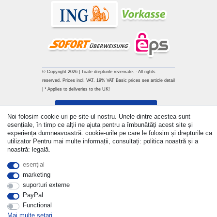
© Copyright 2026 | Toate drepturile rezervate. - All rights
reserved. Prices incl. VAT. 19% VAT Basic prices see article detail
| * Applies to deliveries to the UK!
Withdraw from contract here
Noi folosim cookie-uri pe site-ul nostru. Unele dintre acestea sunt
esențiale, în timp ce alții ne ajuta pentru a îmbunătăți acest site și
a lua legatura
experiența dumneavoastră. cookie-urile pe care le folosim și drepturile ca
utilizator Pentru mai multe informații, consultați: politica noastră și a
noastră: legală.
esenţial
marketing
suporturi externe
PayPal
Functional
Mai multe setari