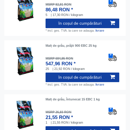
MSRP 92,91 RON
86,48 RON *
5
| 17,30 RON / kilogram
în coșul de cumpărături
*
incl. ges. TVA.
la care se adauga.
livrare
Malț de grâu, prăjit 900 EBC 25 kg
MSRP 684,95 RON
547,96 RON *
25
| 21,92 RON / kilogram
în coșul de cumpărături
*
incl. ges. TVA.
la care se adauga.
livrare
Malț de grâu, întunecat 15 EBC 1 kg
MSRP 26,93 RON
21,55 RON *
1
| 21,55 RON / kilogram