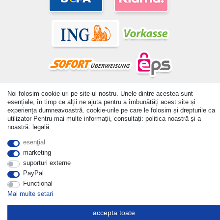
© Copyright 2026 | Toate drepturile rezervate. - All rights
Noi folosim cookie-uri pe site-ul nostru. Unele dintre acestea sunt
esențiale, în timp ce alții ne ajuta pentru a îmbunătăți acest site și
reserved. Prices incl. VAT. 19% VAT Basic prices see article detail
experiența dumneavoastră. cookie-urile pe care le folosim și drepturile ca
| * Applies to deliveries to the UK!
utilizator Pentru mai multe informații, consultați: politica noastră și a
noastră: legală.
Withdraw from contract here
esenţial
a lua legatura
marketing
suporturi externe
PayPal
Functional
Mai multe setari
accepta toate