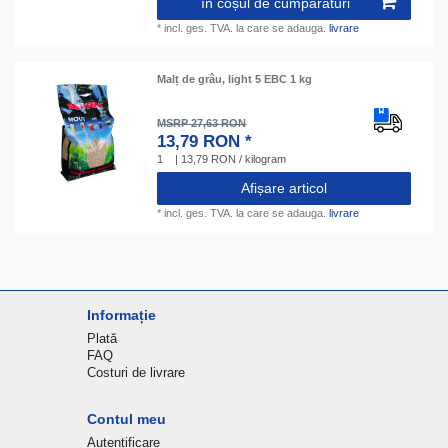
în coșul de cumpărături
*
incl. ges. TVA.
la care se adauga.
livrare
Malț de grâu, light 5 EBC 1 kg
MSRP 27,63 RON
13,79 RON *
1
| 13,79 RON / kilogram
Afișare articol
*
incl. ges. TVA.
la care se adauga.
livrare
Informație
Plată
FAQ
Costuri de livrare
Contul meu
Autentificare