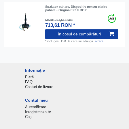
Spalator pahare, Dispozitiv pentru clatire
pahare - Original SPÜLBOY
MSRP 764,51 RON
713,61 RON *
în coșul de cumpărături
*
incl. ges. TVA.
la care se adauga.
livrare
Informație
Plată
FAQ
Costuri de livrare
Contul meu
Autentificare
Inregistreaza-te
Coş