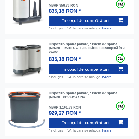
MSRP 956,78 RON
835,18 RON *
în coșul de cumpărături
*
incl. ges. TVA.
la care se adauga.
livrare
Dispozitiv spalat pahare, Sistem de spalat
pahare - TWIN-GO-T, cu clătire telescopică în 2
etape
835,18 RON *
în coșul de cumpărături
*
incl. ges. TVA.
la care se adauga.
livrare
Dispozitiv spalat pahare, Sistem de spalat
pahare - SPÜLBOY NU
MSRP 1.161,59 RON
929,27 RON *
în coșul de cumpărături
*
incl. ges. TVA.
la care se adauga.
livrare