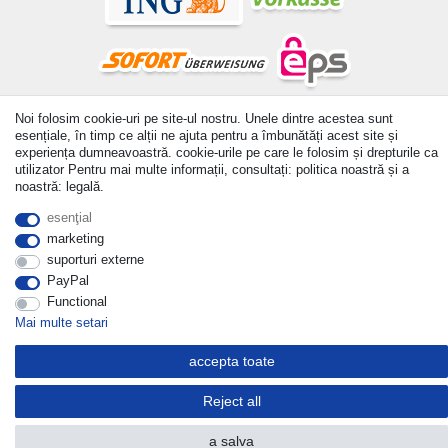
Noi folosim cookie-uri pe site-ul nostru. Unele dintre acestea sunt
© Copyright 2026 | Toate drepturile rezervate. - All rights
esențiale, în timp ce alții ne ajuta pentru a îmbunătăți acest site și
reserved. Prices incl. VAT. 19% VAT Basic prices see article detail
experiența dumneavoastră. cookie-urile pe care le folosim și drepturile ca
| * Applies to deliveries to the UK!
utilizator Pentru mai multe informații, consultați: politica noastră și a
noastră: legală.
Withdraw from contract here
esenţial
a lua legatura
marketing
suporturi externe
PayPal
Functional
Mai multe setari
accepta toate
Reject all
a salva