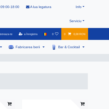
:09:00-18:00
A lua legatura
Info
Serviciu
istreaza-te
a înregistra
0
0
0,00 RON
Fabricarea berii
Bar & Cocktail