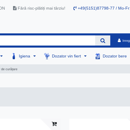
RON
Fără risc-plătiți mai târziu!
+49(5151)87798-77 / Mo-Fr
Inreg
Igiena
Dozator vin fiert
Dozator bere
 de curățare