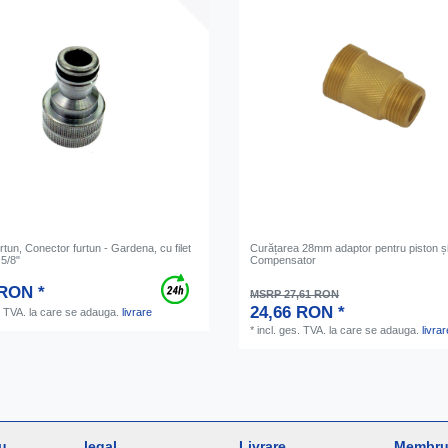
rtun, Conector furtun - Gardena, cu filet
Curățarea 28mm adaptor pentru piston ș
 5/8"
Compensator
 RON *
MSRP 27,61 RON
24,66 RON *
. TVA.
la care se adauga.
livrare
*
incl. ges. TVA.
la care se adauga.
livrar
u
legal
Livrare
Membru 