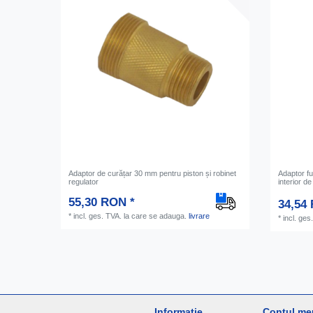
Adaptor de curățar 30 mm pentru piston și robinet
Adaptor fu
regulator
interior de
55,30 RON *
34,54
*
incl. ges. TVA.
la care se adauga.
livrare
*
incl. ges
Informație
Contul me