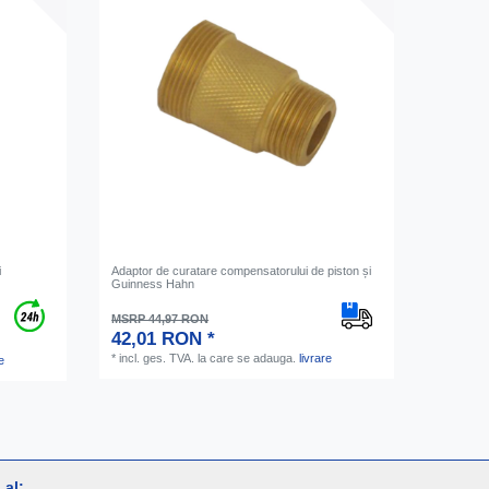
i
Adaptor de curatare compensatorului de piston și
Guinness Hahn
MSRP 44,97 RON
42,01 RON *
*
incl. ges. TVA.
la care se adauga.
livrare
e
al: