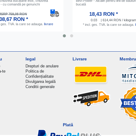
chiuveta bucatarie inox, chiuveta
Bevi Power - Аlcalin pentru linii de băuturi
la - cu comandă pe genunchi
bucată
18,43 RON *
SRP 759,08 RON
08,67 RON *
0.03
| 614,44 RON / kilogra
. ges. TVA.
la care se adauga.
livrare
*
incl. ges. TVA.
la care se adauga.
u
legal
Livrare
Membru 
e
Drepturi de anulare
a-te
Politica de
Confidențialitate
Divulgarea legală
Conditii generale
Plată