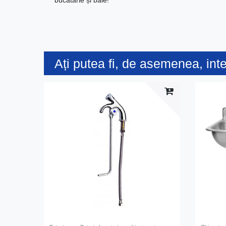
bucătărie și baie!
Ați putea fi, de asemenea, int