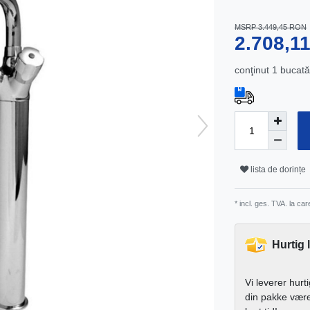
MSRP 3.449,45 RON
2.708,
conţinut
1
bucată
lista de dorințe
* incl. ges. TVA. la ca
Hurtig 
Vi leverer hurt
din pakke vær