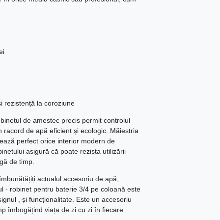
ei
și rezistență la coroziune
binetul de amestec precis permit controlul
n racord de apă eficient și ecologic. Măiestria
tează perfect orice interior modern de
inetului asigură că poate rezista utilizării
gă de timp.
 îmbunătățiți actualul accesoriu de apă,
ul - robinet pentru baterie 3/4 pe coloană este
ignul , și funcționalitate. Este un accesoriu
mp îmbogățind viața de zi cu zi în fiecare