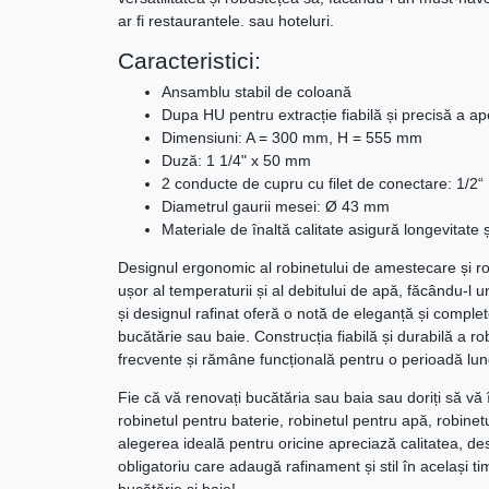
ar fi restaurantele. sau hoteluri.
Caracteristici:
Ansamblu stabil de coloană
Dupa HU pentru extracție fiabilă și precisă a ap
Dimensiuni: A = 300 mm, H = 555 mm
Duză: 1 1/4" x 50 mm
2 conducte de cupru cu filet de conectare: 1/2“
Diametrul gaurii mesei: Ø 43 mm
Materiale de înaltă calitate asigură longevitate 
Designul ergonomic al robinetului de amestecare și ro
ușor al temperaturii și al debitului de apă, făcându-l u
și designul rafinat oferă o notă de eleganță și comple
bucătărie sau baie. Construcția fiabilă și durabilă a rob
frecvente și rămâne funcțională pentru o perioadă lun
Fie că vă renovați bucătăria sau baia sau doriți să vă
robinetul pentru baterie, robinetul pentru apă, robinet
alegerea ideală pentru oricine apreciază calitatea, des
obligatoriu care adaugă rafinament și stil în același ti