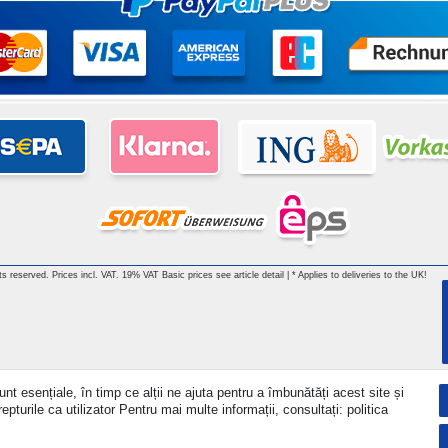
hts reserved. Prices incl. VAT. 19% VAT Basic prices see article detail | * Applies to deliveries to the UK!
nt esențiale, în timp ce alții ne ajuta pentru a îmbunătăți acest site și
turile ca utilizator Pentru mai multe informații, consultați: politica