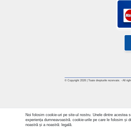
© Copyright 2026 | Toate drepturile rezervate. - All rig
Noi folosim cookie-uri pe site-ul nostru. Unele dintre acestea su
experiența dumneavoastră. cookie-urile pe care le folosim și drep
noastră și a noastră: legală.