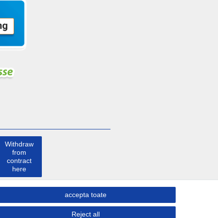
Withdraw
from
contract
here
a lua
accepta toate
legatura
Reject all