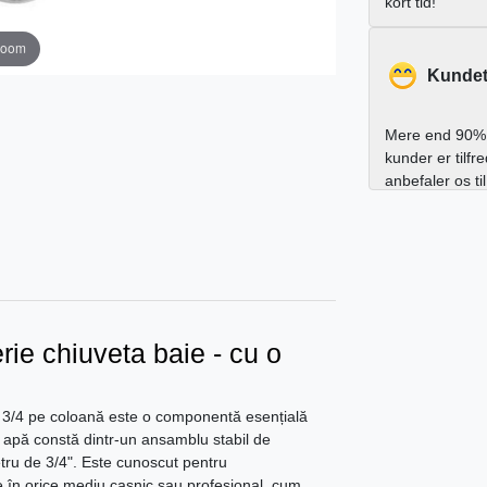
kort tid!
zoom
Kundet
Mere end 90% 
kunder er tilfr
anbefaler os ti
rie chiuveta baie - cu o
iu 3/4 pe coloană este o componentă esențială
de apă constă dintr-un ansamblu stabil de
etru de 3/4". Este cunoscut pentru
e în orice mediu casnic sau profesional, cum