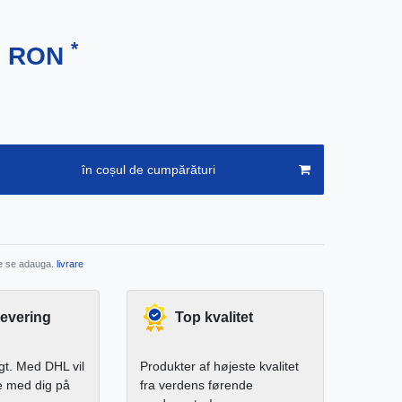
*
11 RON
în coșul de cumpărături
re se adauga.
livrare
levering
Top kvalitet
igt. Med DHL vil
Produkter af højeste kvalitet
e med dig på
fra verdens førende