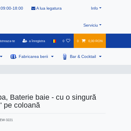
:09:00-18:00
A lua legatura
Info
Serviciu
istreaza-te
a înregistra
0
0
0,00 RON
Fabricarea berii
Bar & Cocktail
pa, Baterie baie - cu o singură
" pe coloană
EW-3221