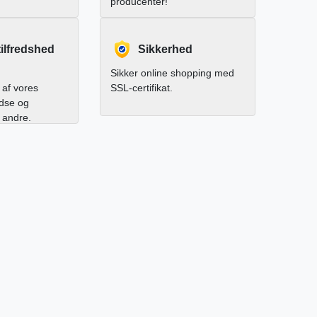
producenter!
ilfredshed
Sikkerhed
Sikker online shopping med
af vores
SSL-certifikat.
edse og
l andre.