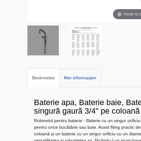
Hover to 
Beskrivelse
Mer informasjon
Baterie apa, Baterie baie, Bate
singură gaură 3/4" pe coloană
Robinetul pentru baterie - Baterie cu un singur orific
pentru orice bucătărie sau baie. Acest fiting practic 
coloană și un baterie cu un singur orificiu cu un diam
versatilitatea și robustețea sa, făcându-l un must-hav