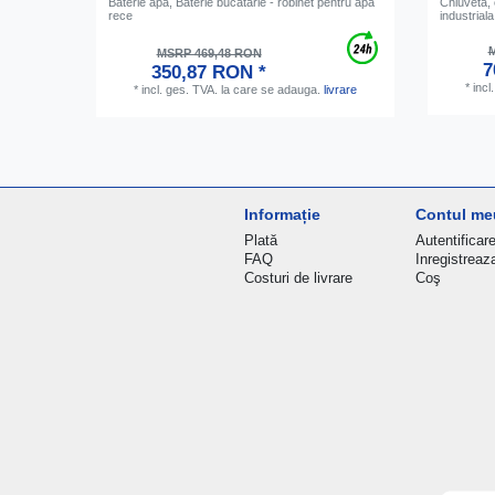
Baterie apa, Baterie bucatarie - robinet pentru apa
Chiuveta, 
rece
industria
M
MSRP 469,48 RON
7
350,87 RON *
*
incl
*
incl. ges. TVA.
la care se adauga.
livrare
Informație
Contul me
Plată
Autentificar
FAQ
Inregistreaz
Costuri de livrare
Coş