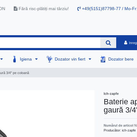
RON
Fără risc-plătiți mai târziu!
+49(5151)87798-77 / Mo-Fr
Inreg
Igiena
Dozator vin fiert
Dozator bere
aură 3/4" pe coloană
Ich-zapfe
Baterie a
gaură 3/4
Numărul de articol
N
Producător:
ich-zapfe