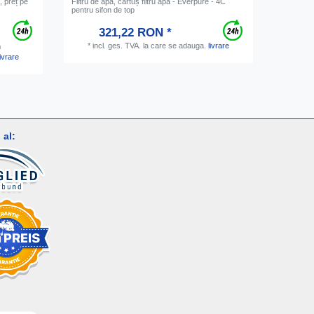
, preț pe
Filtru de apă, cartuș filtru apa - Everpure - 4C
Racord s
pentru sifon de top
chiuveta,
321,22 RON *
*
incl. ges. TVA.
la care se adauga.
livrare
*
inc
m
livrare
al: