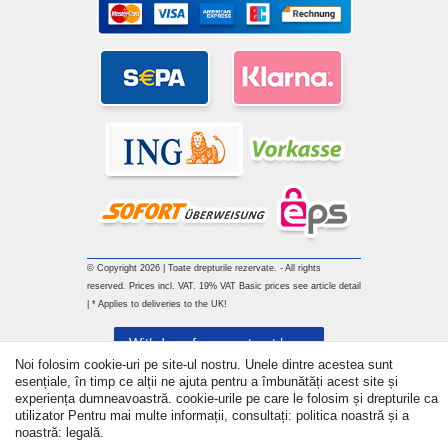
© Copyright 2026 | Toate drepturile rezervate. - All rights
reserved. Prices incl. VAT. 19% VAT Basic prices see article detail
| * Applies to deliveries to the UK!
Withdraw from contract here
Noi folosim cookie-uri pe site-ul nostru. Unele dintre acestea sunt
esențiale, în timp ce alții ne ajuta pentru a îmbunătăți acest site și
a lua legatura
experiența dumneavoastră. cookie-urile pe care le folosim și drepturile ca
utilizator Pentru mai multe informații, consultați: politica noastră și a
noastră: legală.