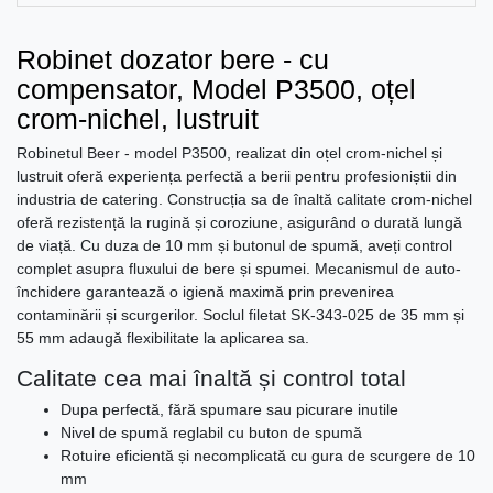
Robinet dozator bere - cu
compensator, Model P3500, oțel
crom-nichel, lustruit
Robinetul Beer - model P3500, realizat din oțel crom-nichel și
lustruit oferă experiența perfectă a berii pentru profesioniștii din
industria de catering. Construcția sa de înaltă calitate crom-nichel
oferă rezistență la rugină și coroziune, asigurând o durată lungă
de viață. Cu duza de 10 mm și butonul de spumă, aveți control
complet asupra fluxului de bere și spumei. Mecanismul de auto-
închidere garantează o igienă maximă prin prevenirea
contaminării și scurgerilor. Soclul filetat SK-343-025 de 35 mm și
55 mm adaugă flexibilitate la aplicarea sa.
Calitate cea mai înaltă și control total
Dupa perfectă, fără spumare sau picurare inutile
Nivel de spumă reglabil cu buton de spumă
Rotuire eficientă și necomplicată cu gura de scurgere de 10
mm