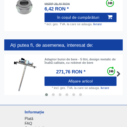
MSRP 29,40 RON
6,42 RON *
în coșul de cumpărături
*
incl. ges. TVA.
la care se adauga.
livrare
Ați putea fi, de asemenea, interesat de:
Adaptor butoi de bere - 5 litri, design metalic de
înaltă calitate, cu robinet de bere
271,76 RON *
Afișare articol
*
incl. ges. TVA.
la care se adauga.
livrare
Informație
Plată
FAQ