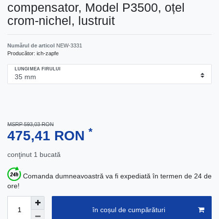
compensator, Model P3500, oțel
crom-nichel, lustruit
Numărul de articol
NEW-3331
Producător:
ich-zapfe
LUNGIMEA FIRULUI
MSRP 593,03 RON
*
475,41 RON
conţinut
1
bucată
Comanda dumneavoastră va fi expediată în termen de 24 de
ore!
în coșul de cumpărături