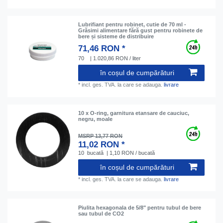
Lubrifiant pentru robinet, cutie de 70 ml -
Grăsimi alimentare fără gust pentru robinete de
bere și sisteme de distribuire
71,46 RON *
70
| 1.020,86 RON / liter
în coșul de cumpărături
*
incl. ges. TVA.
la care se adauga.
livrare
10 x O-ring, garnitura etansare de cauciuc,
negru, moale
MSRP 13,77 RON
11,02 RON *
10
bucată
| 1,10 RON / bucată
în coșul de cumpărături
*
incl. ges. TVA.
la care se adauga.
livrare
Piulita hexagonala de 5/8" pentru tubul de bere
sau tubul de CO2