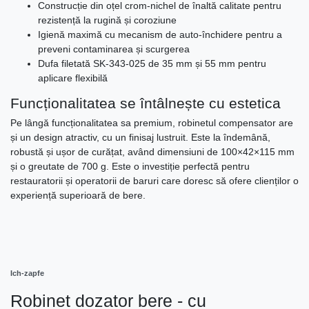
Construcție din oțel crom-nichel de înaltă calitate pentru
rezistență la rugină și coroziune
Igienă maximă cu mecanism de auto-închidere pentru a
preveni contaminarea și scurgerea
Dufa filetată SK-343-025 de 35 mm și 55 mm pentru
aplicare flexibilă
Funcționalitatea se întâlnește cu estetica
Pe lângă funcționalitatea sa premium, robinetul compensator are
și un design atractiv, cu un finisaj lustruit. Este la îndemână,
robustă și ușor de curățat, având dimensiuni de 100×42×115 mm
și o greutate de 700 g. Este o investiție perfectă pentru
restauratorii și operatorii de baruri care doresc să ofere clienților o
experiență superioară de bere.
Ich-zapfe
Robinet dozator bere - cu