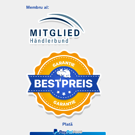
Membru al:
Plată