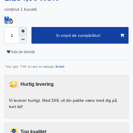
conţinut
1
bucată
în coșul de cumpărături
lista de dorințe
* incl. ges. TVA. la care se adauga.
livrare
Hurtig levering
Vi leverer hurtigt. Med DHL vil din pakke være med dig på
kort tid!
Top kvalitet