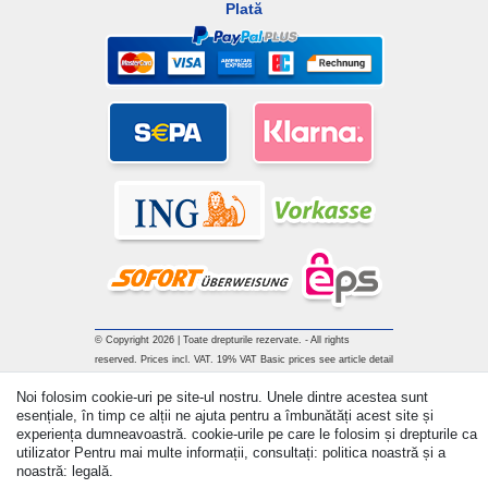
Plată
© Copyright 2026 | Toate drepturile rezervate. - All rights
reserved. Prices incl. VAT. 19% VAT Basic prices see article detail
| * Applies to deliveries to the UK!
Noi folosim cookie-uri pe site-ul nostru. Unele dintre acestea sunt
esențiale, în timp ce alții ne ajuta pentru a îmbunătăți acest site și
Withdraw from contract here
experiența dumneavoastră. cookie-urile pe care le folosim și drepturile ca
utilizator Pentru mai multe informații, consultați: politica noastră și a
noastră: legală.
a lua legatura