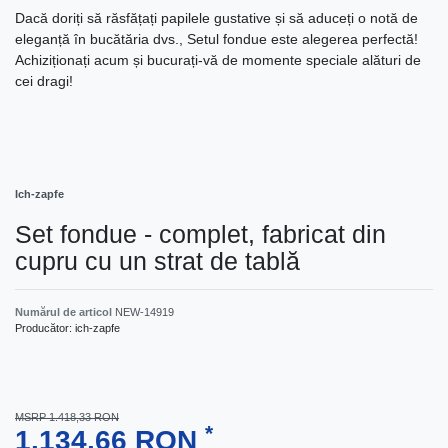
Dacă doriți să răsfățați papilele gustative și să aduceți o notă de
eleganță în bucătăria dvs., Setul fondue este alegerea perfectă!
Achiziționați acum și bucurați-vă de momente speciale alături de
cei dragi!
Ich-zapfe
Set fondue - complet, fabricat din
cupru cu un strat de tablă
Numărul de articol
NEW-14919
Producător:
ich-zapfe
MSRP 1.418,33 RON
*
1.134,66 RON