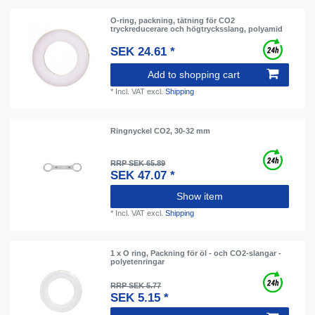
O-ring, packning, tätning för CO2
tryckreducerare och högtrycksslang, polyamid
SEK 24.61 *
Add to shopping cart
*
Incl. VAT
excl.
Shipping
Ringnyckel CO2, 30-32 mm
RRP SEK 65.89
SEK 47.07 *
Show item
*
Incl. VAT
excl.
Shipping
1 x O ring, Packning för öl - och CО2-slangar -
polyetenringar
RRP SEK 5.77
SEK 5.15 *