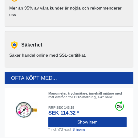
Mer än 95% av våra kunder är nöjda och rekommenderar
oss.
Säkerhet
Säker handel online med SSL-certifikat.
OFTA KÖPT MED...
Manometer, tryckmätare, innehåll mätare med
rött område för CO2-mätning, 1/4" hane
RRP SEK 143.15
SEK 114.32 *
Show item
*
Incl. VAT
excl.
Shipping