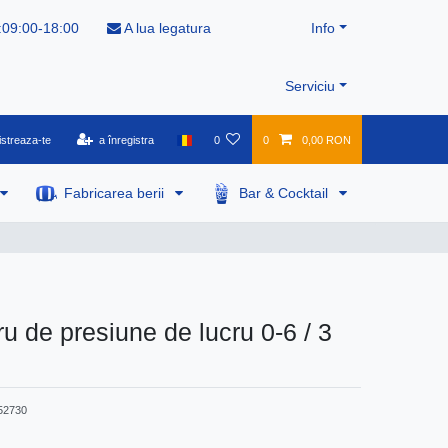
:09:00-18:00
A lua legatura
Info
Serviciu
istreaza-te
a înregistra
0
0
0,00 RON
Fabricarea berii
Bar & Cocktail
 de presiune de lucru 0-6 / 3
52730