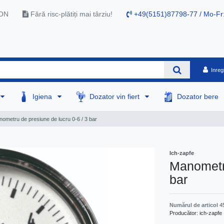
RON
Fără risc-plătiți mai târziu!
+49(5151)87798-77 / Mo-Fr
Inreg
Igiena
Dozator vin fiert
Dozator bere
ometru de presiune de lucru 0-6 / 3 bar
Ich-zapfe
Manometru
bar
Numărul de articol
4
Producător:
ich-zapfe