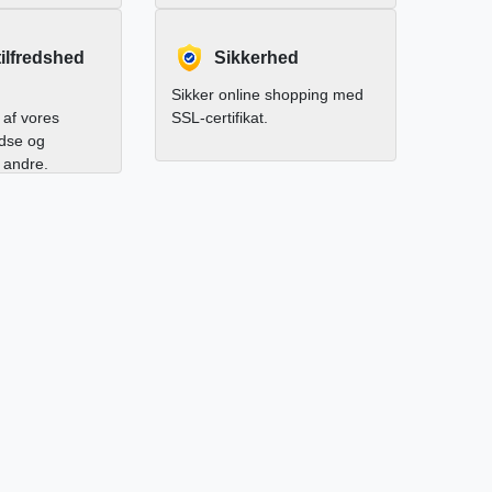
ilfredshed
Sikkerhed
Sikker online shopping med
af vores
SSL-certifikat.
edse og
l andre.