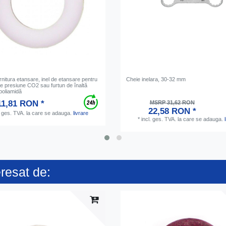
rnitura etansare, inel de etansare pentru
Cheie inelara, 30-32 mm
e presiune CO2 sau furtun de înaltă
poliamidă
11,81 RON *
MSRP 31,62 RON
22,58 RON *
. ges. TVA.
la care se adauga.
livrare
*
incl. ges. TVA.
la care se adauga.
eresat de: