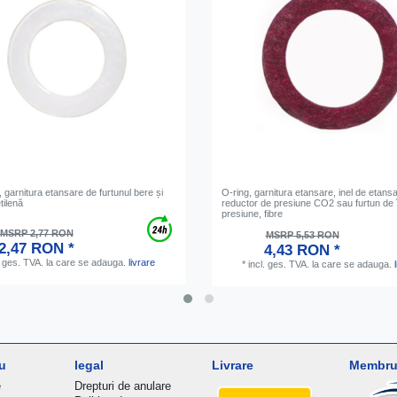
, garnitura etansare de furtunul bere și
O-ring, garnitura etansare, inel de etans
tilenă
reductor de presiune CO2 sau furtun de 
presiune, fibre
MSRP 2,77 RON
MSRP 5,53 RON
2,47 RON *
4,43 RON *
. ges. TVA.
la care se adauga.
livrare
*
incl. ges. TVA.
la care se adauga.
u
legal
Livrare
Membru 
e
Drepturi de anulare