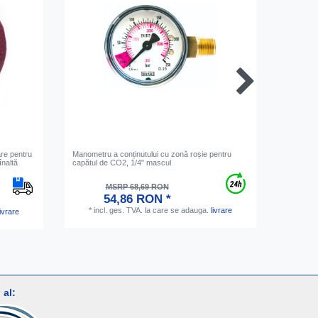
are pentru
Manometru a conținutului cu zonă roșie pentru
Vinuri sp
înaltă
capătul de CO2, 1/4" mascul
inoxidabil
MSRP 68,69 RON
54,86 RON *
*
inc
*
incl. ges. TVA.
la care se adauga.
livrare
livrare
al: