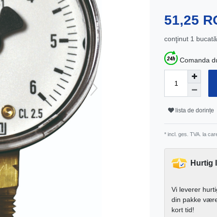
51,25 
conţinut
1
bucată
Comanda dum
lista de dorințe
* incl. ges. TVA. la ca
Hurtig 
Vi leverer hurt
din pakke vær
kort tid!