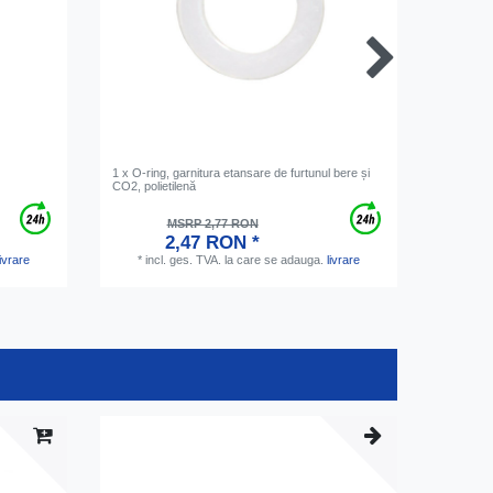
1 x O-ring, garnitura etansare de furtunul bere și
O-ring, g
CO2, polietilenă
reductor 
presiune,
MSRP 2,77 RON
2,47 RON *
livrare
*
incl. ges. TVA.
la care se adauga.
livrare
*
inc