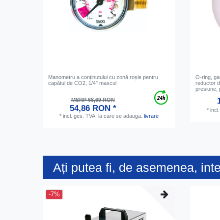
Manometru a conținutului cu zonă roșie pentru
O-ring, ga
capătul de CO2, 1/4" mascul
reductor d
presiune, 
MSRP 68,69 RON
54,86 RON *
*
incl
*
incl. ges. TVA.
la care se adauga.
livrare
Ați putea fi, de asemenea, int
-7%