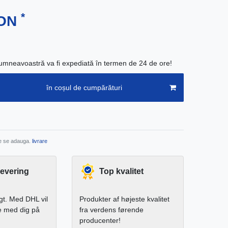
*
RON
neavoastră va fi expediată în termen de 24 de ore!
în coșul de cumpărături
re se adauga.
livrare
levering
Top kvalitet
igt. Med DHL vil
Produkter af højeste kvalitet
e med dig på
fra verdens førende
producenter!