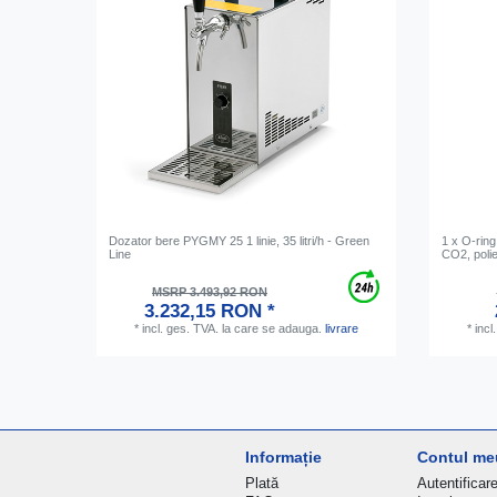
Dozator bere PYGMY 25 1 linie, 35 litri/h - Green
1 x O-ring
Line
CO2, polie
MSRP 3.493,92 RON
3.232,15 RON *
*
incl. ges. TVA.
la care se adauga.
livrare
*
incl
Informație
Contul me
Plată
Autentificar