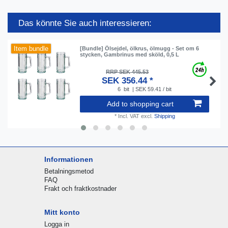
Das könnte Sie auch interessieren:
Item bundle
[Bundle] Ölsejdel, ölkrus, ölmugg - Set om 6
stycken, Gambrinus med sköld, 0,5 L
RRP SEK 445.53
SEK 356.44 *
6
bit
| SEK 59.41 / bit
Add to shopping cart
*
Incl. VAT
excl.
Shipping
Informationen
Betalningsmetod
FAQ
Frakt och fraktkostnader
Mitt konto
Logga in