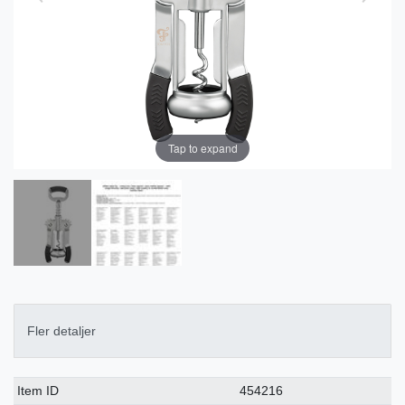
Tap to expand
Fler detaljer
Ceres::Template.singleItemTechnicalDataAttribute
Ceres::Template.singleItemTechnicalDataValue
Item ID
454216