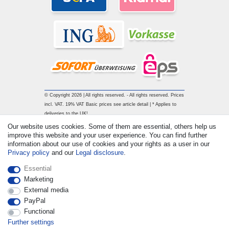
© Copyright 2026 | All rights reserved. - All rights reserved. Prices
incl. VAT. 19% VAT Basic prices see article detail | * Applies to
deliveries to the UK!
Our website uses cookies. Some of them are essential, others help us
improve this website and your user experience. You can find further
Contact
Withdraw from contract here
information about our use of cookies and your rights as a user in our
Privacy policy
and our
Legal disclosure
.
Essential
Marketing
External media
PayPal
Functional
Further settings