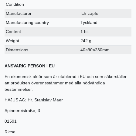
Condition
Manufacturer
Ich-zapfe
Manufacturing country
Tyskland
Content
1 bit
Weight
242 g
Dimensions
40×90×230mm
ANSVARIG PERSON I EU
En ekonomisk aktör som är etablerad i EU och som säkerställer
att produkten överensstämmer med alla nödvändiga
bestämmelser.
HAJUS AG; Hr. Stanislav Maer
Spinnereistraße
,
3
01591
Riesa