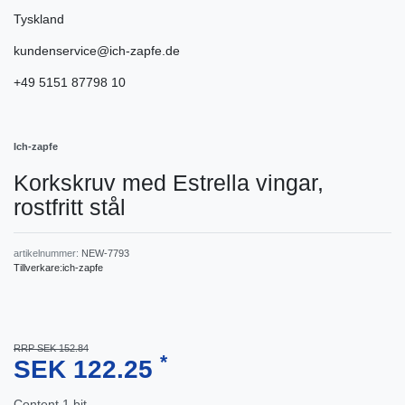
Tyskland
kundenservice@ich-zapfe.de
+49 5151 87798 10
Ich-zapfe
Korkskruv med Estrella vingar,
rostfritt stål
artikelnummer:
NEW-7793
Tillverkare:
ich-zapfe
RRP SEK 152.84
*
SEK 122.25
Content
1
bit