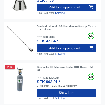
SEK 77.34 *
Add to shopping cart
*
Incl. VAT
excl.
Shipping
Barsked tvinnad tårfall med metallknopp 31cm -
rostfritt stål
RRP SEK 53.35
SEK 42.64 *
Add to shopping cart
*
Incl. VAT
excl.
Shipping
-20%
Gasflaska CO2, kolsyreflaska, CO2 flaska - 2,0
kg
RRP SEK 1,129.79
SEK 903.21 *
2
kilogram
| SEK 451.61 / kilogram
Show item
*
Incl. VAT
excl.
Shipping