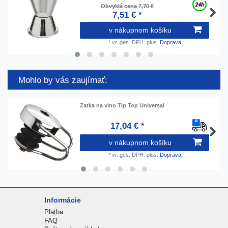
Obvyklá cena 7,70 €
7,51 € *
v nákupnom košíku
*
vr. ges. DPH.
plus.
Doprava
Mohlo by vás zaujímať:
Zatka na vino Tip Top Universal
17,04 € *
v nákupnom košíku
*
vr. ges. DPH.
plus.
Doprava
Informácie
Platba
FAQ