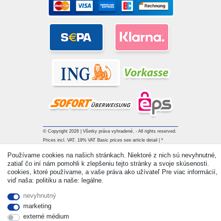
© Copyright 2026 | Všetky práva vyhradené. - All rights reserved.
Prices incl. VAT. 19% VAT Basic prices see article detail | *
Applies to deliveries to the UK!
Používame cookies na našich stránkach. Niektoré z nich sú nevyhnutné,
zatiaľ čo iní nám pomohli k zlepšeniu tejto stránky a svoje skúsenosti.
cookies, ktoré používame, a vaše práva ako užívateľ Pre viac informácií,
Kontakt
Withdraw from contract here
viď naša: politiku a naše: legálne.
nevyhnutný
marketing
externé médium