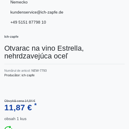
Nemecko
kundenservice@ich-zapfe.de
+49 5151 87798 10
Ich-zapfe
Otvarac na vino Estrella,
nehrdzavejúca oceľ
Numărul de articol:
NEW-7793
Producător:
ich-zapfe
Obvyklá cena 14,84 €
*
11,87 €
obsah
1
kus