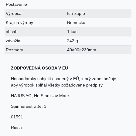
Postavenie
Výrobca
Ich-zapfe
Krajina výroby
Nemecko
obsah
1 kus
závažia
242 g
Rozmery
40×90×230mm
ZODPOVEDNÁ OSOBA V EÚ
Hospodársky subjekt usadený v EÚ, ktorý zabezpečuje,
aby výrobok spĺňal všetky požadované predpisy.
HAJUS AG; Hr. Stanislav Maer
Spinnereistraße
,
3
01591
Riesa