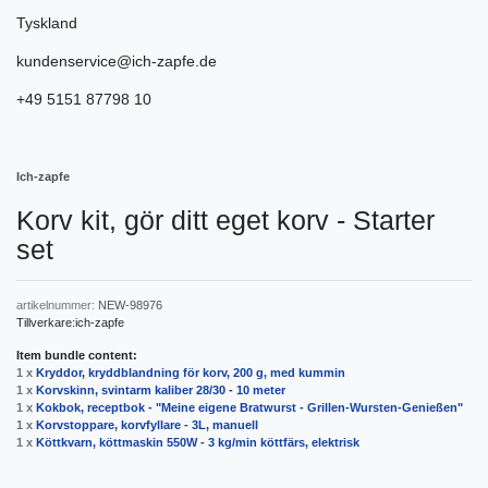
Tyskland
kundenservice@ich-zapfe.de
+49 5151 87798 10
Ich-zapfe
Korv kit, gör ditt eget korv - Starter
set
artikelnummer:
NEW-98976
Tillverkare:
ich-zapfe
Item bundle content:
1 x
Kryddor, kryddblandning för korv, 200 g, med kummin
1 x
Korvskinn, svintarm kaliber 28/30 - 10 meter
1 x
Kokbok, receptbok - "Meine eigene Bratwurst - Grillen-Wursten-Genießen"
1 x
Korvstoppare, korvfyllare - 3L, manuell
1 x
Köttkvarn, köttmaskin 550W - 3 kg/min köttfärs, elektrisk