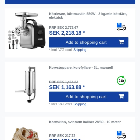
Köttkvarn, köttmaskin 550W - 3 kg/min köttfärs,
elektrisk
RRP SEK 2,772.67
SEK 2,218.18 *
Add to shopping cart
*
Incl. VAT
excl.
Shipping
Korvstoppare, korvfyllare - 3L, manuell
RRP SEK 1,454.82
SEK 1,163.88 *
Add to shopping cart
*
Incl. VAT
excl.
Shipping
Korvskinn, svintarm kaliber 28/30 - 10 meter
RRP SEK 217.72