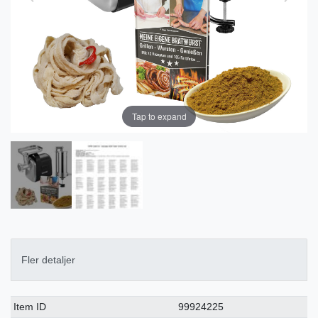
Tap to expand
Fler detaljer
Ceres::Template.singleItemTechnicalDataAttribute
Ceres::Template.singleItemTechnicalDataValue
Item ID
99924225