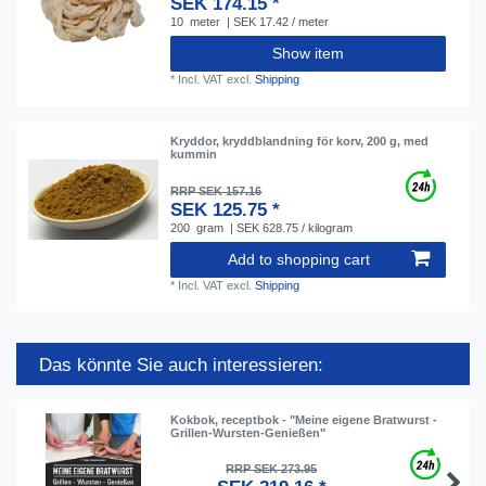
SEK 174.15 *
10
meter
| SEK 17.42 / meter
Show item
*
Incl. VAT
excl.
Shipping
Kryddor, kryddblandning för korv, 200 g, med
kummin
RRP SEK 157.16
SEK 125.75 *
200
gram
| SEK 628.75 / kilogram
Add to shopping cart
*
Incl. VAT
excl.
Shipping
Das könnte Sie auch interessieren:
Kokbok, receptbok - "Meine eigene Bratwurst -
Grillen-Wursten-Genießen"
RRP SEK 273.95