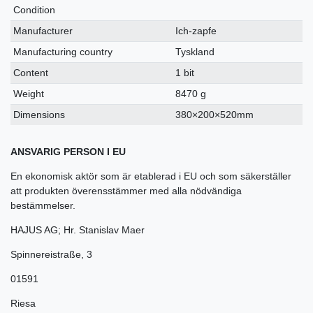
Condition
Manufacturer
Ich-zapfe
Manufacturing country
Tyskland
Content
1 bit
Weight
8470 g
Dimensions
380×200×520mm
ANSVARIG PERSON I EU
En ekonomisk aktör som är etablerad i EU och som säkerställer
att produkten överensstämmer med alla nödvändiga
bestämmelser.
HAJUS AG; Hr. Stanislav Maer
Spinnereistraße
,
3
01591
Riesa