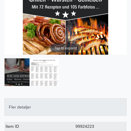
Tap to expand
Fler detaljer
Ceres::Template.singleItemTechnicalDataAttribute
Ceres::Template.singleItemTechnicalDataValue
Item ID
99924223