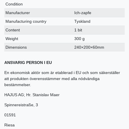
Condition
Manufacturer
Ich-zapfe
Manufacturing country
Tyskland
Content
1 bit
Weight
300 g
Dimensions
240×200×60mm
ANSVARIG PERSON I EU
En ekonomisk aktör som är etablerad i EU och som säkerställer
att produkten överensstämmer med alla nödvändiga
bestämmelser.
HAJUS AG; Hr. Stanislav Maer
Spinnereistraße
,
3
01591
Riesa