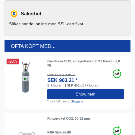
Säkerhet
Säker handel online med SSL-certifikat.
OFTA KÖPT MED...
-20%
Gasflaska CO2, kolsyreflaska, CO2 flaska - 2,0
kg
RRP SEK 1,129.79
SEK 903.21 *
2
kilogram
| SEK 451.61 / kilogram
Show item
*
Incl. VAT
excl.
Shipping
Ringnyckel CO2, 30-32 mm
RRP SEK 65.89