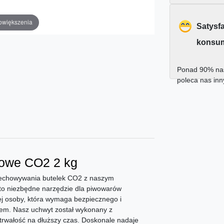
owiększenia
Satysf
konsu
Ponad 90% nas
poleca nas in
zowe CO2 2 kg
rzechowywania butelek CO2 z naszym
to niezbędne narzędzie dla piwowarów
j osoby, która wymaga bezpiecznego i
em. Nasz uchwyt został wykonany z
 trwałość na dłuższy czas. Doskonale nadaje