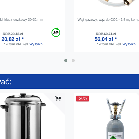
ski, klucz oczkowy 30-32 mm
Wąż gazowy, wąż do CO2 - 1,5 m, komp
RRP 29,15 zł
RRP 69,71 zł
20,82 zł *
56,04 zł *
*
w tym VAT
wyl.
Wysylka
*
w tym VAT
wyl.
Wysylka
wać:
-20%