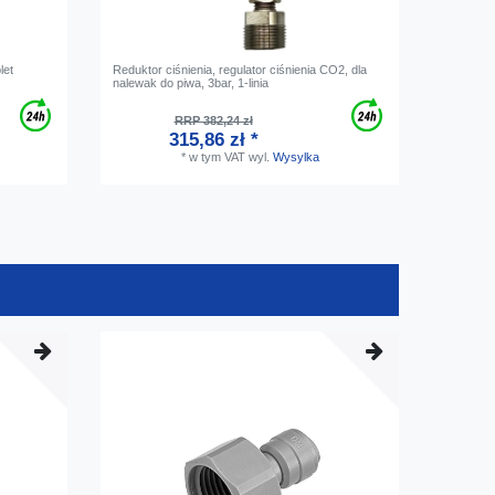
let
Reduktor ciśnienia, regulator ciśnienia CO2, dla
Rura do p
nalewak do piwa, 3bar, 1-linia
szerokoś
RRP 382,24 zł
315,86 zł *
*
w tym VAT
wyl.
Wysylka