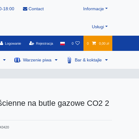
0-18:00
Contact
Informacje
Usługi
Logowanie
Rejestracja
0
0
0,00 zł
a
Warzenie piwa
Bar & koktajle
ścienne na butle gazowe CO2 2
43420