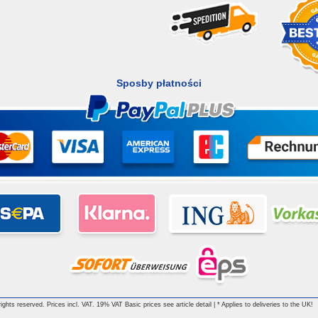
Sposby płatności
ghts reserved. Prices incl. VAT. 19% VAT Basic prices see article detail | * Applies to deliveries to the UK!