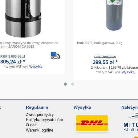
o kawy, maszyna do kawy, ekspres do
Butla CO2, butla gazowa, 2 kg
ltrem - SAROMICA 6015
RRP 1 006,55 zł
RRP 499,78 zł
805,24 zł *
399,55 zł *
*
w tym VAT
wyl.
Wysylka
2
kilogram
| 199,78 zł / kilogr
*
w tym VAT
wyl.
Wysylka
o
Regulamin
Wysyłka
Należym
Zwrot pieniędzy
Polityka prywatności
O nas
Warunki ogólne