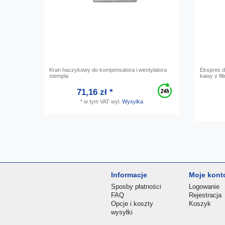
Kran haczykowy do kompensatora i wentylatora
Ekspres d
stempla
kawy z fi
71,16 zł *
*
w tym VAT
wyl.
Wysylka
Informacje
Moje kont
Sposby płatności
Logowanie
FAQ
Rejestracja
Opcje i koszty
Koszyk
wysyłki