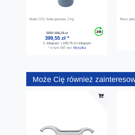
Butla CO2, butla gazowa, 2 kg
Klucz pła
RRP 499,78 zł
399,55 zł *
2
kilogram
| 199,78 zł / kilogram
*
w tym VAT
wyl.
Wysylka
Może Cię również zaintereso