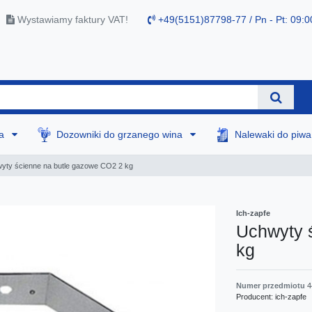
Wystawiamy faktury VAT!
+49(5151)87798-77 / Pn - Pt: 09:0
na
Dozowniki do grzanego wina
Nalewaki do piw
yty ścienne na butle gazowe CO2 2 kg
Ich-zapfe
Uchwyty 
kg
Numer przedmiotu
4
Producent:
ich-zapfe