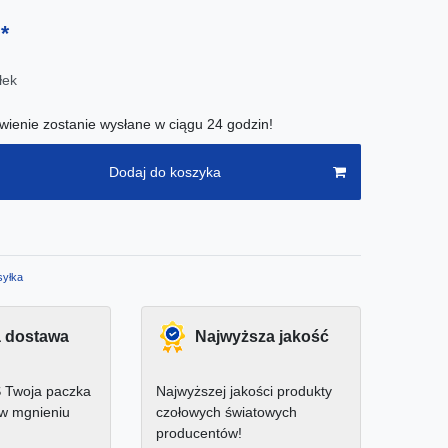
*
ł
łek
ienie zostanie wysłane w ciągu 24 godzin!
Dodaj do koszyka
yłka
 dostawa
Najwyższa jakość
 Twoja paczka
Najwyższej jakości produkty
 w mgnieniu
czołowych światowych
producentów!