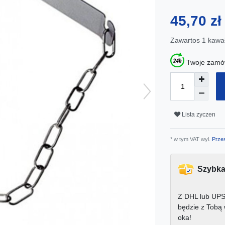
45,70 z
Zawartos
1
kawa
Twoje zamów
Lista zyczen
* w tym VAT wyl.
Przes
Szybka
Z DHL lub UPS
będzie z Tobą
oka!