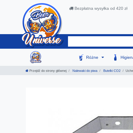
Bezpłatna wysyłka od 420 zł
Różne
Higie
Przejdź do strony głównej
Nalewaki do piwa
Butelki CO2
Uchw