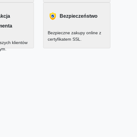
akcja
Bezpieczeństwo
menta
Bezpieczne zakupy online z
certyfikatem SSL.
zych klientów
nym.