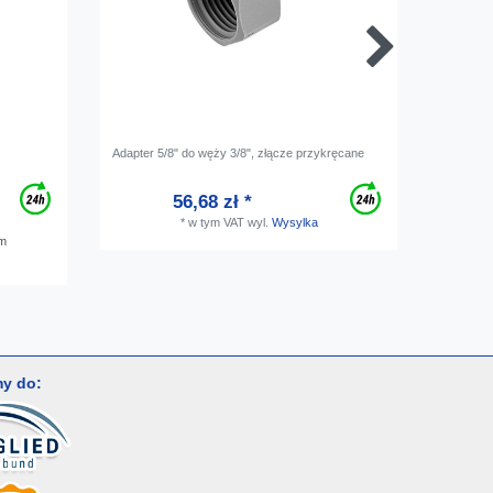
Adapter 5/8" do węży 3/8", złącze przykręcane
Klucz pł
56,68 zł *
*
w tym VAT
wyl.
Wysylka
am
y do: