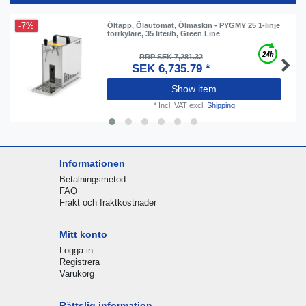
-7%
Öltapp, Ölautomat, Ölmaskin - PYGMY 25 1-linje
torrkylare, 35 liter/h, Green Line
RRP SEK 7,281.32
SEK 6,735.79 *
Show item
*
Incl. VAT
excl.
Shipping
Informationen
Betalningsmetod
FAQ
Frakt och fraktkostnader
Mitt konto
Logga in
Registrera
Varukorg
Rättslig information