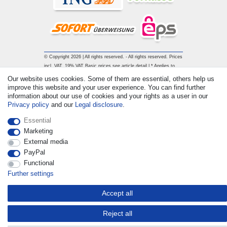
© Copyright 2026 | All rights reserved. - All rights reserved. Prices
incl. VAT. 19% VAT Basic prices see article detail | * Applies to
deliveries to the UK!
Our website uses cookies. Some of them are essential, others help us
improve this website and your user experience. You can find further
information about our use of cookies and your rights as a user in our
Contact
Withdraw from contract here
Privacy policy
and our
Legal disclosure
.
Essential
Marketing
External media
PayPal
Functional
Further settings
Accept all
Reject all