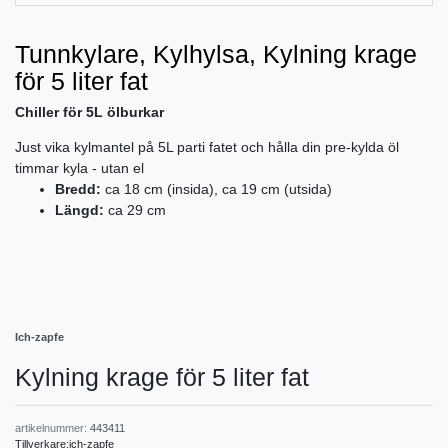
Tunnkylare, Kylhylsa, Kylning krage
för 5 liter fat
Chiller för 5L ölburkar
Just vika kylmantel på 5L parti fatet och hålla din pre-kylda öl
timmar kyla - utan el
Bredd:
ca 18 cm (insida), ca 19 cm (utsida)
Längd:
ca 29 cm
Ich-zapfe
Kylning krage för 5 liter fat
artikelnummer:
443411
Tillverkare:
ich-zapfe