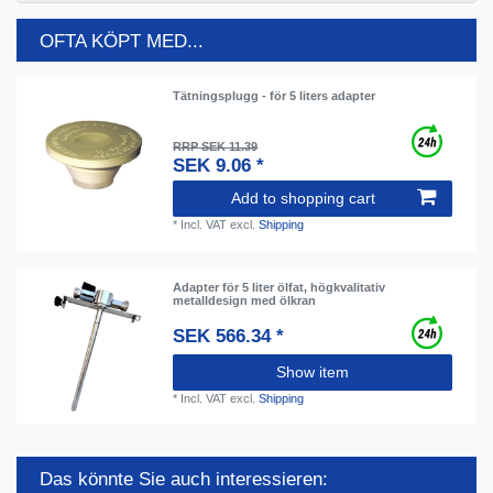
OFTA KÖPT MED...
Tätningsplugg - för 5 liters adapter
RRP SEK 11.39
SEK 9.06 *
Add to shopping cart
*
Incl. VAT
excl.
Shipping
Adapter för 5 liter ölfat, högkvalitativ
metalldesign med ölkran
SEK 566.34 *
Show item
*
Incl. VAT
excl.
Shipping
Das könnte Sie auch interessieren: