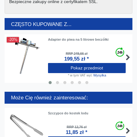
Bezpieczne zakupy online z certyfikatem SSL.
CZĘSTO KUPOWANE Z...
-20%
Adapter do piwa na 5 litrowe beczółki
RRP 249,66 zł
199,55 zł *
Pokaz przedmiot
*
w tym VAT
wyl.
Wysylka
Może Cię również zainteresować:
Szczypce do kostek lodu
RRP 12,76 zł
11,85 zł *