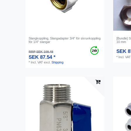
Slangkoppling, Slangadapter 3/4" för skruvkoppling
[Bundle] S
för 1/4" slangar
10 mm
SEK 8
RRP SEK 109.48
SEK 87.54 *
*
Incl. VAT
*
Incl. VAT
excl.
Shipping