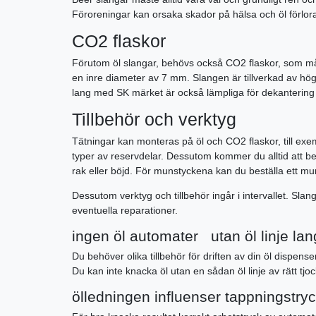
Föroreningar kan orsaka skador på hälsa och öl förlor
CO2 flaskor
Förutom öl slangar, behövs också CO2 flaskor, som måste
en inre diameter av 7 mm. Slangen är tillverkad av hög
lang med SK märket är också lämpliga för dekantering 
Tillbehör och verktyg
Tätningar kan monteras på öl och CO2 flaskor, till exe
typer av reservdelar. Dessutom kommer du alltid att b
rak eller böjd. För munstyckena kan du beställa ett mu
Dessutom verktyg och tillbehör ingår i intervallet. Sla
eventuella reparationer.
ingen öl automater utan öl linje lan
Du behöver olika tillbehör för driften av din öl dispense
Du kan inte knacka öl utan en sådan öl linje av rätt tjoc
ölledningen influenser tappningstry