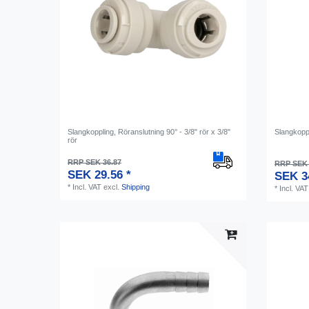
Slangkoppling, Röranslutning 90° - 3/8" rör x 3/8"
Slangkoppl
rör
RRP SEK 36.87
RRP SEK 
SEK 29.56 *
SEK 3
*
Incl. VAT
excl.
Shipping
*
Incl. VAT