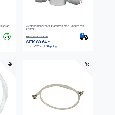
aniserad
Avstängningsventil, Plastkran med 3/8 tum rak
kontakt
RRP SEK 100.83
SEK 80.64 *
*
Incl. VAT
excl.
Shipping