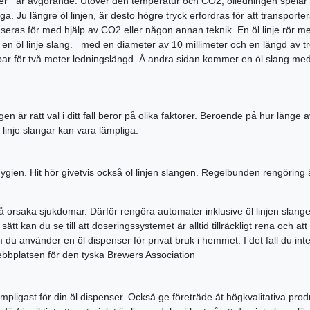
ter är avgörande. Utöver den temperatur och CO2, ölledningen spelar 
 Ju längre öl linjen, är desto högre tryck erfordras för att transportera 
eras för med hjälp av CO2 eller någon annan teknik. En öl linje rör m
en öl linje slang. med en diameter av 10 millimeter och en längd av tr
1 bar för två meter ledningslängd. Å andra sidan kommer en öl slang med
slangen är rätt val i ditt fall beror på olika faktorer. Beroende på hur läng
inje slangar kan vara lämpliga.
en. Hit hör givetvis också öl linjen slangen. Regelbunden rengöring är vi
 orsaka sjukdomar. Därför rengöra automater inklusive öl linjen slan
an du se till att doseringssystemet är alltid tillräckligt rena och att öle
du använder en öl dispenser för privat bruk i hemmet. I det fall du inte
ebbplatsen för den tyska Brewers Association
r lämpligast för din öl dispenser. Också ge företräde åt högkvalitativa pro