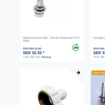
Slangmunstycke böjd - 7mm för ölslang eller CO2-
Invändig 
slang
RRP SEK 64.88
RRP SEK 
SEK 52.52 *
SEK 5
*
Incl. VAT
excl.
Shipping
*
Incl. VAT
Item bu