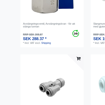
Avstängningsventil, Avstängningskran - för att
Slangmunst
stänga tunnan
med gjute
RRP SEK 308.97
RRP SEK 
SEK 288.37 *
SEK 1
*
Incl. VAT
excl.
Shipping
*
Incl. VAT