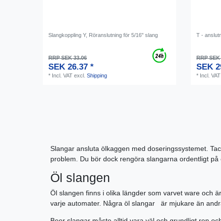
Slangkoppling Y, Röranslutning för 5/16" slang
T - anslut
RRP SEK 33.06
RRP SEK 
SEK 26.37 *
SEK 2
*
Incl. VAT
excl.
Shipping
*
Incl. VAT
Slangar ansluta ölkaggen med doseringssystemet. Tack var
problem. Du bör dock rengöra slangarna ordentligt på en
Öl slangen
Öl slangen finns i olika längder som varvet ware och är 
varje automater. Några öl slangar är mjukare än andra
Beer slangar måste alltid vara väl och grundligt ren och