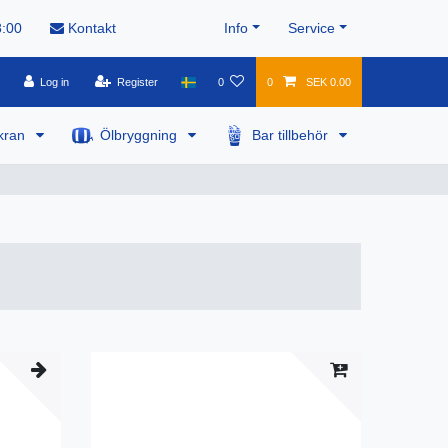
8:00
Kontakt
Info
Service
Log in
Register
0
0
SEK 0.00
kran
Ölbryggning
Bar tillbehör