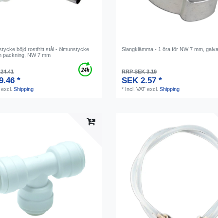
ycke böjd rostfritt stål - ölmunstycke
Slangklämma - 1 öra för NW 7 mm, galv
n packning, NW 7 mm
24.41
RRP SEK 3.19
9.46 *
SEK 2.57 *
excl.
Shipping
*
Incl. VAT
excl.
Shipping