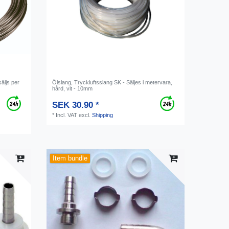
säljs per
Ölslang, Tryckluftsslang SK - Säljes i metervara,
hård, vit - 10mm
SEK 30.90 *
*
Incl. VAT
excl.
Shipping
Item bundle