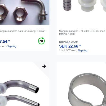
langmunstycke sats för ölslang, 8 delar -
Slangmunstycke - öl- eller CО2-rör med 
tätning, 4 mm
7.54 *
RRP SEK 27.40
SEK 22.66 *
excl.
Shipping
*
Incl. VAT
excl.
Shipping