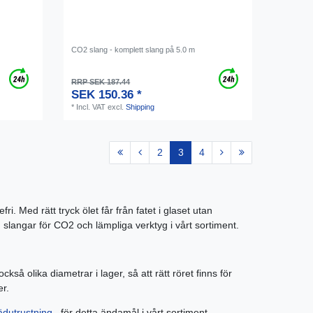
CO2 slang - komplett slang på 5.0 m
RRP SEK 187.44
SEK 150.36 *
*
Incl. VAT
excl.
Shipping
2
3
4
. Med rätt tryck ölet får från fatet i glaset utan
 slangar för CO2 och lämpliga verktyg i vårt sortiment.
så olika diametrar i lager, så att rätt röret finns för
ser.
ädutrustning
för detta ändamål i vårt sortiment.