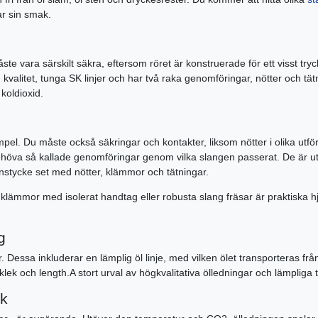
ar sin smak.
 vara särskilt säkra, eftersom röret är konstruerade för ett visst tryc
 kvalitet, tunga SK linjer och har två raka genomföringar, nötter och tä
koldioxid.
mpel. Du måste också säkringar och kontakter, liksom nötter i olika utf
ehöva så kallade genomföringar genom vilka slangen passerat. De är ut
nstycke set med nötter, klämmor och tätningar.
ngklämmor med isolerat handtag eller robusta slang fräsar är praktiska h
g
r. Dessa inkluderar en lämplig öl linje, med vilken ölet transporteras från
klek och length.A stort urval av högkvalitativa ölledningar och lämpliga t
ck