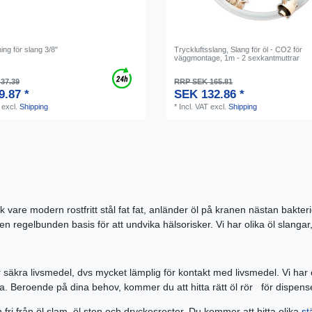
ning för slang 3/8"
Tryckluftsslang, Slang för öl - CО2 för
väggmontage, 1m - 2 sexkantmuttrar
37.39
RRP SEK 165.81
9.87 *
SEK 132.86 *
excl.
Shipping
*
Incl. VAT
excl.
Shipping
e modern rostfritt stål fat fat, anländer öl på kranen nästan bakteriefri
 regelbunden basis för att undvika hälsorisker. Vi har olika öl slangar,
säkra livsmedel, dvs mycket lämplig för kontakt med livsmedel. Vi har ock
. Beroende på dina behov, kommer du att hitta rätt öl rör för dispen
 fri från öl slam, öl sten och dryckesrester. Du kommer att hitta olika
st