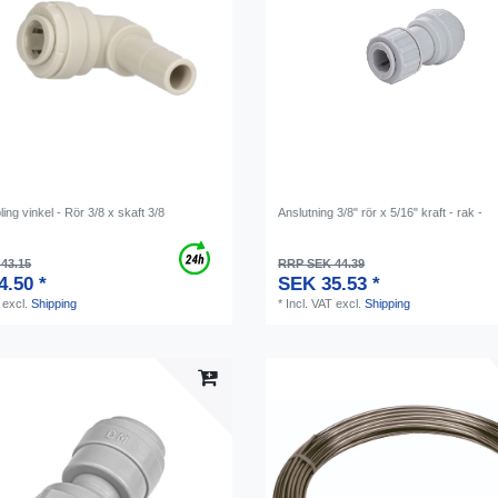
ing vinkel - Rör 3/8 x skaft 3/8
Anslutning 3/8" rör x 5/16" kraft - rak -
43.15
RRP SEK 44.39
4.50 *
SEK 35.53 *
excl.
Shipping
*
Incl. VAT
excl.
Shipping