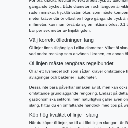
För bra knacka resultat korrekt arbetstryck av automa
gängande trycket. Både diametern och längden är viktiga.
raden minskar, tryckförlusten ökar, som måste kompens
meter kräver därför oftast en högre gängande tryck än 
millimeter, kan man förvänta sig en friktionsförlust 0,
bar per sex meter av linjelängden.
Välj korrekt ölledningen lang
Öl linjer finns tillgängliga i olika diametrar. Vilket öl 
vad andra redskap som används i kranen, en annan öl l
Öl linjen måste rengöras regelbundet
Öl är ett livsmedel och som sådan kräver omfattande hygi
avlagringar och bakterier i automater.
Dessa inte bara påverkar smaken av öl, men kan också
omfattande grundläggande rengöring. Endast på detta sätt k
gastronomiska sektorn, men naturligtvis gäller även om 
slang, hittar du en omfattande handbok med tips på w
Köp hög kvalitet öl linje slang
När du köper öl linjer, se till att ölet linjen slangar ä