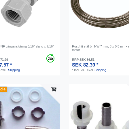
UNF gänganslutning 5/16" slang x 7/16"
Rostfritt stålrör, NW 7 mm, 8 x 0.5 mm - 
meter
71.99
RRP SEK 86.51
7.57 *
SEK 82.39 *
excl.
Shipping
*
Incl. VAT
excl.
Shipping
ndle