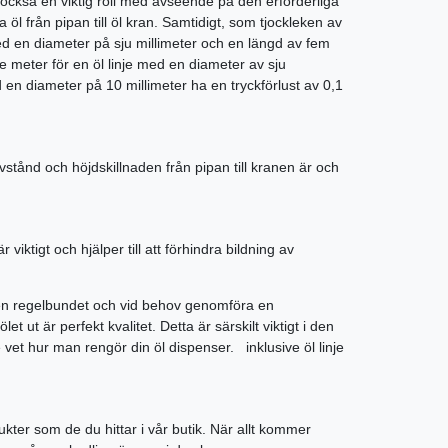
också en viktig roll med avseende på den erforderliga
öl från pipan till öl kran. Samtidigt, som tjockleken av
ed en diameter på sju millimeter och en längd av fem
e meter för en öl linje med en diameter av sju
 en diameter på 10 millimeter ha en tryckförlust av 0,1
e avstånd och höjdskillnaden från pipan till kranen är och
ktigt och hjälper till att förhindra bildning av
gen regelbundet och vid behov genomföra en
t ut är perfekt kvalitet. Detta är särskilt viktigt i den
 vet hur man rengör din öl dispenser. inklusive öl linje
dukter som de du hittar i vår butik. När allt kommer