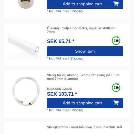
Add to shopping cart
*
Incl. VAT
excl.
Shipping
Ölslang - Säljes per meter, mjuk, kristallklar -
7mm
SEK 65.71 *
Show item
*
Incl. VAT
excl.
Shipping
Slang för öl, ölslang - komplett slang på 1.5 m
med 7 mm diameter
RRP SEK 129.66
SEK 103.71 *
Add to shopping cart
*
Incl. VAT
excl.
Shipping
Slangklämma - med två öron 7 mm, rostfritt stål