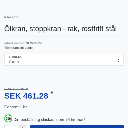
Ich-zapfe
Ölkran, stoppkran - rak, rostfritt stål
artikelnummer:
NEW-99251
Tillverkare:
ich-zapfe
STORLEK
RRP SEK 576.59
*
SEK 461.28
Content
1
bit
Din beställning skickas inom 24 timmar!