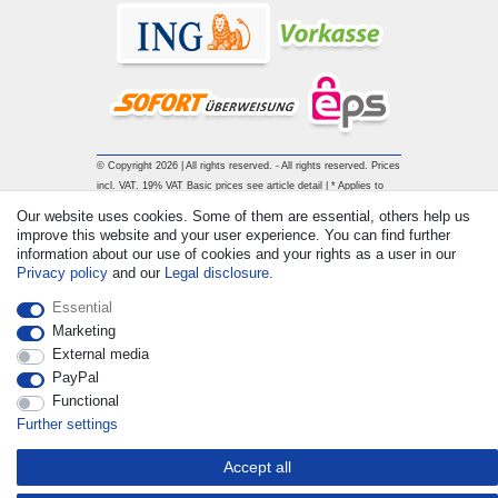
© Copyright 2026 | All rights reserved. - All rights reserved. Prices
incl. VAT. 19% VAT Basic prices see article detail | * Applies to
deliveries to the UK!
Our website uses cookies. Some of them are essential, others help us
improve this website and your user experience. You can find further
information about our use of cookies and your rights as a user in our
Contact
Withdraw from contract here
Privacy policy
and our
Legal disclosure
.
Essential
Marketing
External media
PayPal
Functional
Further settings
Accept all