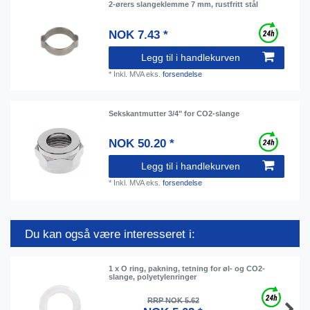
2-ørers slangeklemme 7 mm, rustfritt stål
NOK 7.43 *
Legg til i handlekurven
*
Inkl. MVA
eks.
forsendelse
Sekskantmutter 3/4" for CO2-slange
NOK 50.20 *
Legg til i handlekurven
*
Inkl. MVA
eks.
forsendelse
Du kan også være interesseret i:
1 x O ring, pakning, tetning for øl- og CO2-
slange, polyetylenringer
RRP NOK 5.62