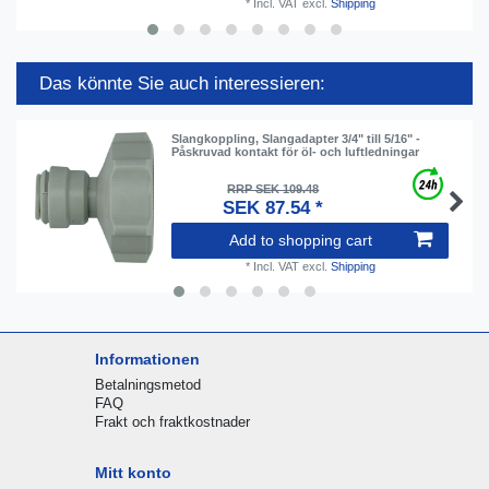
*
Incl. VAT
excl.
Shipping
Das könnte Sie auch interessieren:
Slangkoppling, Slangadapter 3/4" till 5/16" -
Påskruvad kontakt för öl- och luftledningar
RRP SEK 109.48
SEK 87.54 *
Add to shopping cart
*
Incl. VAT
excl.
Shipping
Informationen
Betalningsmetod
FAQ
Frakt och fraktkostnader
Mitt konto