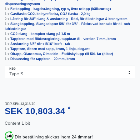
dispenseringssystem
1 x
Fatkoppling - kagelstängning, typ s, övre utlopp (källaruttag)
1 x
Gasflaska CO2, kolsyreflaska, CO2 flaska - 2,0 kg
2 x
Låsring för 3/8" slang & anslutning - Röd, för ölledningar & kransystem
1 x
Slangkoppling, Slangadapter 5/8" för 3/8" - Påskruvad kontakt för öl- och
luftledningar
1 x
CO2 slang - komplett slang på 1.5 m
1 x
Tappkran med flödesreglering, tappkran öl - version 7 mm, krom
1 x
Anslutning 3/8" rör x 5/16" kraft - rak -
1 x
Tapptorn, öltorn med tapp, krom, 1 linje, elegant
1 x
Öltapp, Ölautomat, Ölmaskin - Fatölskyl upp till 50L fat (ölbar)
1 x
Distansring för tappkran - 20 mm, krom
KEG
RRP SEK 13,316.79
*
SEK 10,803.34
Content
1
bit
Din beställning skickas inom 24 timmar!