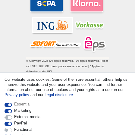
© Copyright 2026 | All rights reserved. - All rights reserved. Prices
incl. VAT. 19% VAT Basic prices see article detail | * Applies to
deliveries to the UK!
Our website uses cookies. Some of them are essential, others help us
improve this website and your user experience. You can find further
Contact
Withdraw from contract here
information about our use of cookies and your rights as a user in our
Privacy policy
and our
Legal disclosure
.
Essential
Marketing
External media
PayPal
Functional