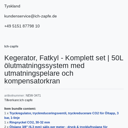
Tyskland
kundenservice@ich-zapfe.de
+49 5151 87798 10
Ich-zapfe
Kegerator, Fatkyl - Komplett set | 50L
ölutmatningssystem med
utmatningspelare och
kompensatorkran
artikelnummer:
NEW-3471
Tillverkare:
ich-zapfe
Item bundle content:
1 x
Tryckregulator, tryckreduceringsventil, tryckreducerare CO2 för Öltapp, 3
bar, 1-linje
1 x
Ringnyckel CO2, 30-32 mm
2 x
Ölslang 3/8" (6,3 mm) säljs per meter - dryck & tryckluftsslang för