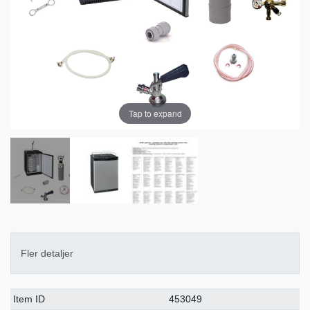
Tap to expand
Fler detaljer
Ceres::Template.singleItemTechnicalDataAttribute
Ceres::Template.singleItemTechnicalDataValue
Item ID
453049