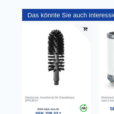
Das könnte Sie auch interessi
Glasborste, Innerborste för Glasdiskare
Diskmaski
SPÜLBOY
med 2-ste
SE
RRP SEK 410.49
SEK 328.43 *