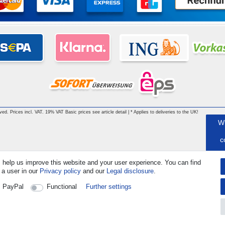
rved. Prices incl. VAT. 19% VAT Basic prices see article detail | * Applies to deliveries to the UK!
W
c
 help us improve this website and your user experience. You can find
 a user in our
Privacy policy
and our
Legal disclosure
.
C
PayPal
Functional
Further settings