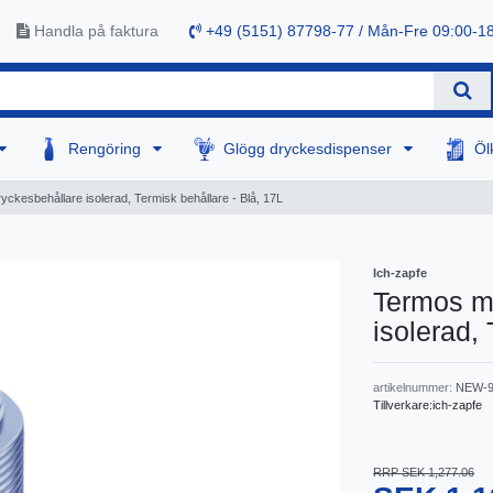
Handla på faktura
+49 (5151) 87798-77 / Mån-Fre 09:00-1
Rengöring
Glögg dryckesdispenser
Öl
ckesbehållare isolerad, Termisk behållare - Blå, 17L
Ich-zapfe
Termos m
isolerad,
artikelnummer:
NEW-9
Tillverkare:
ich-zapfe
RRP SEK 1,277.06