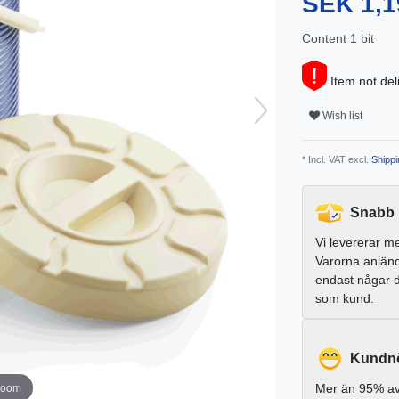
SEK 1,1
Content
1
bit
Item not del
Wish list
* Incl. VAT excl.
Shippi
Snabb 
Vi levererar m
Varorna anlän
endast någar 
som kund.
Kundnö
zoom
Mer än 95% av