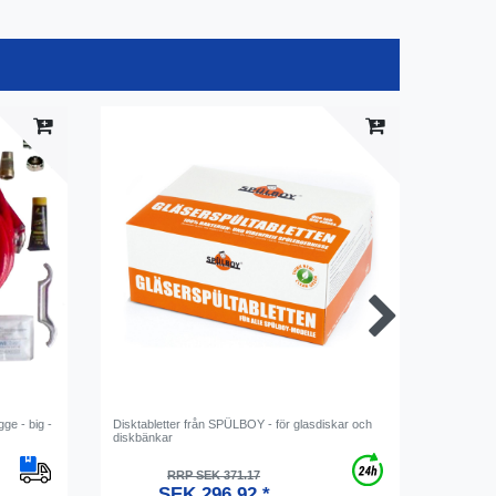
ge - big -
Disktabletter från SPÜLBOY - för glasdiskar och
Saro Sala
diskbänkar
ES 900
RRP SEK 371.17
SEK 296.92 *
S