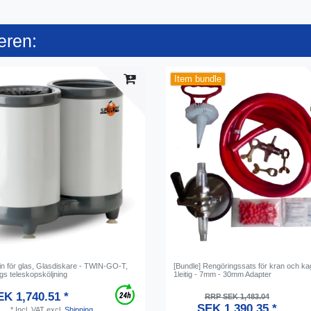
eren:
Item bundle
n för glas, Glasdiskare - TWIN-GO-T,
[Bundle] Rengöringssats för kran och kag
gs teleskopsköljning
1leitig - 7mm - 30mm Adapter
K 1,740.51 *
RRP SEK 1,483.04
SEK 1,390.35 *
*
Incl. VAT
excl.
Shipping