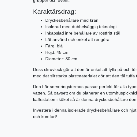
grupper och event.
Karaktärsdrag:
Dryckesbehållare med kran
Isolerad med dubbelväggig teknologi
Inkapslad inre behållare av rostfritt stål
Lättanvänd och enkel att rengöra
Färg: blå
Höjd: 45 cm
Diameter: 30 cm
Dess skruvlock gör att den är enkel att fylla på och 
med det slitstarka plastmaterialet gör att den tål tuff
Den här serveringstermos passar perfekt för alla typer a
vatten. Så oavsett om du planerar en utomhuspicknick,
kaffestation i köket så är denna dryckesbehållare den
Investera i denna isolerade dryckesbehållare och njut av
och komfort!