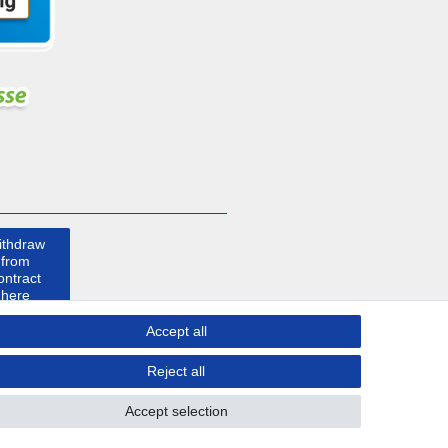
ithdraw
from
ontract
here
Accept all
ontact
Reject all
Accept selection