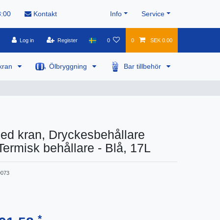
8:00
Kontakt
Info
Service
Log in
Register
0
0
SEK 0.00
kran
Ölbryggning
Bar tillbehör
ed kran, Dryckesbehållare
 Termisk behållare - Blå, 17L
073
*