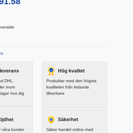
91.58
iverable
ng
leverans
Hög kvalitet
ed DHL.
Produkter med den högsta
der inom
kvaliteten från ledande
dagar hos dig
tillverkare
jdhet
Säkerhet
 våra kunder
Säker handel online med