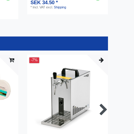
SEK 34.50 *
*
Incl. VAT
excl.
Shipping
-7%
Item bu