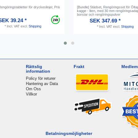
engöringstabletter för dryckeslinjer, Pris
[Bundle] Städset, Rengöringsset för Ölt
kagge - liten, med 30 mm rengöringsadap
borstar och rengöringspulver
SEK 39.24 *
SEK 347.69 *
*
Incl. VAT
excl.
Shipping
*
Incl. VAT
excl.
Shipping
Rättslig
Frakt
Medlem 
information
Policy för returer
Hantering av Data
Om Oss
Villkor
Betalningsmöjligheter