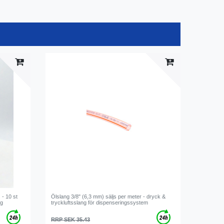
 - 10 st
Ölslang 3/8" (6,3 mm) säljs per meter - dryck &
ng
tryckluftsslang för dispenseringssystem
RRP SEK 35.43