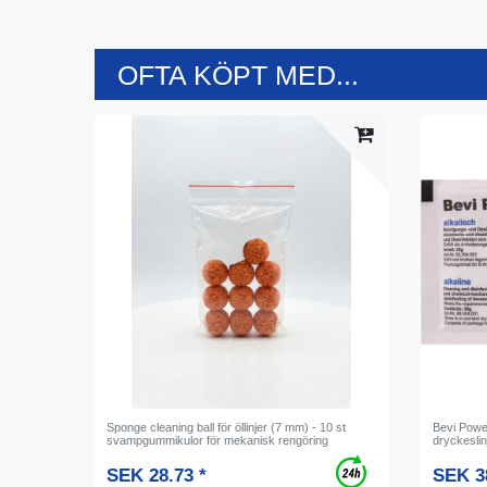
OFTA KÖPT MED...
Sponge cleaning ball för öllinjer (7 mm) - 10 st
Bevi Power
svampgummikulor för mekanisk rengöring
dryckeslin
SEK 28.73 *
SEK 3