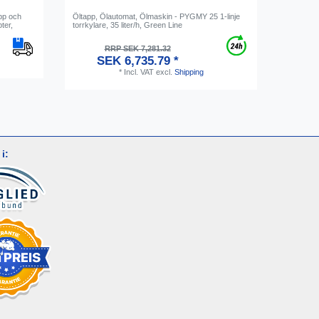
app och
Öltapp, Ölautomat, Ölmaskin - PYGMY 25 1-linje
[Bundle] 
ter,
torrkylare, 35 liter/h, Green Line
och fat, 
30 mm
RRP SEK 7,281.32
SEK 6,735.79 *
S
*
Incl. VAT
excl.
Shipping
i: