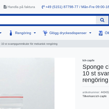
Handla på faktura
+49 (5151) 87798-77 / Mån-Fre 09:00-1
Rengöring
Glögg dryckesdispenser
Öl
m) - 10 st svampgummikulor för mekanisk rengöring
Ich-zapfe
Sponge cle
10 st sv
rengöring
artikelnummer:
44343
Tillverkare:
ich-zapfe