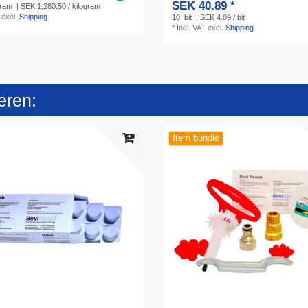
SEK 40.89 *
gram
| SEK 1,280.50 / kilogram
excl.
Shipping
10
bit
| SEK 4.09 / bit
*
Incl. VAT
excl.
Shipping
eren:
Item bundle