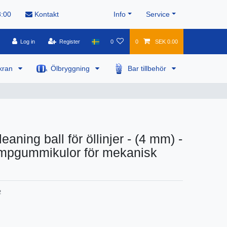
8:00
Kontakt
Info
Service
Log in
Register
0
0
SEK 0.00
kran
Ölbryggning
Bar tillbehör
aning ball för öllinjer - (4 mm) -
ampgummikulor för mekanisk
2