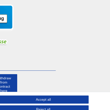
ithdraw
from
ontract
here
Accept all
ontact
Reject all