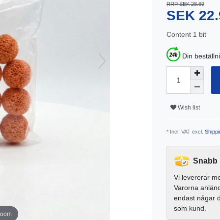
RRP SEK 28.69
SEK 22
Content
1
bit
Din beställn
Wish list
* Incl. VAT excl.
Shippi
Snabb 
Vi levererar m
Varorna anlän
endast någar 
som kund.
zoom