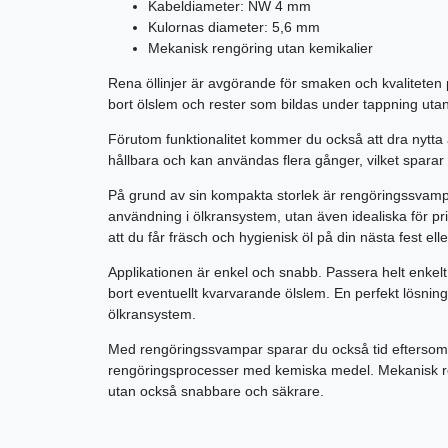
Kabeldiameter: NW 4 mm
Kulornas diameter: 5,6 mm
Mekanisk rengöring utan kemikalier
Rena öllinjer är avgörande för smaken och kvaliteten 
bort ölslem och rester som bildas under tappning utan
Förutom funktionalitet kommer du också att dra nytta
hållbara och kan användas flera gånger, vilket sparar
På grund av sin kompakta storlek är rengöringssvampa
användning i ölkransystem, utan även idealiska för pri
att du får fräsch och hygienisk öl på din nästa fest eller
Applikationen är enkel och snabb. Passera helt enke
bort eventuellt kvarvarande ölslem. En perfekt lösning
ölkransystem.
Med rengöringssvampar sparar du också tid eftersom 
rengöringsprocesser med kemiska medel. Mekanisk ren
utan också snabbare och säkrare.