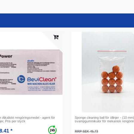
 Alkaliskt rengöringsmedel - agent för
Sponge cleaning ball för öllinjer - (10 mm)
jer, Pris per styck
svampgummikulor för mekanisk rengöri
8.41 *
RRP SEK 45.73