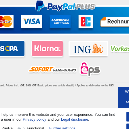
rved. Prices incl. VAT. 19% VAT Basic prices see article detail | * Applies to deliveries to the UK!
W
c
 help us improve this website and your user experience. You can find
 a user in our
Privacy policy
and our
Legal disclosure
.
C
PayPal
Functional
Further settings