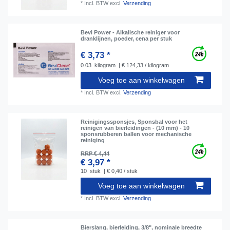
*
Incl. BTW
excl.
Verzending
Bevi Power - Alkalische reiniger voor
dranklijnen, poeder, сena per stuk
€ 3,73 *
0.03
kilogram
| € 124,33 / kilogram
Voeg toe aan winkelwagen
*
Incl. BTW
excl.
Verzending
Reinigingssponsjes, Sponsbal voor het
reinigen van bierleidingen - (10 mm) - 10
sponsrubberen ballen voor mechanische
reiniging
RRP € 4,44
€ 3,97 *
10
stuk
| € 0,40 / stuk
Voeg toe aan winkelwagen
*
Incl. BTW
excl.
Verzending
Bierslang, bierleiding, 3/8", nominale breedte