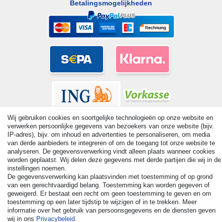
Betalingsmogelijkheden
Wij gebruiken cookies en soortgelijke technologieën op onze website en
verwerken persoonlijke gegevens van bezoekers van onze website (bijv.
IP-adres), bijv. om inhoud en advertenties te personaliseren, om media
van derde aanbieders te integreren of om de toegang tot onze website te
analyseren. De gegevensverwerking vindt alleen plaats wanneer cookies
© Copyright 2026 | Alle rechten voorbehouden. - All rights
worden geplaatst. Wij delen deze gegevens met derde partijen die wij in de
reserved. Prices incl. VAT. 19% VAT Basic prices see article detail
instellingen noemen.
| * Applies to deliveries to the UK!
De gegevensverwerking kan plaatsvinden met toestemming of op grond
van een gerechtvaardigd belang. Toestemming kan worden gegeven of
geweigerd. Er bestaat een recht om geen toestemming te geven en om
Contact
Herroepingsrecht uitoefenen
toestemming op een later tijdstip te wijzigen of in te trekken. Meer
informatie over het gebruik van persoonsgegevens en de diensten geven
wij in ons
Privacybeleid
.