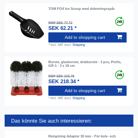
TOM FOX Ice Scoop med dräneringsspår
RRP SEK 77.72
SEK 62.21 *
Add to shopping cart
*
Incl. VAT
excl.
Shipping
Borste, glasborste, diskborste - 3 pcs, Profis,
GR-1 - 3 x 18 cm
RRP SEK 233.79
SEK 218.34 *
Add to shopping cart
*
Incl. VAT
excl.
Shipping
Das könnte Sie auch interessieren:
Rengöring Adapter 30 mm - För kolv- och