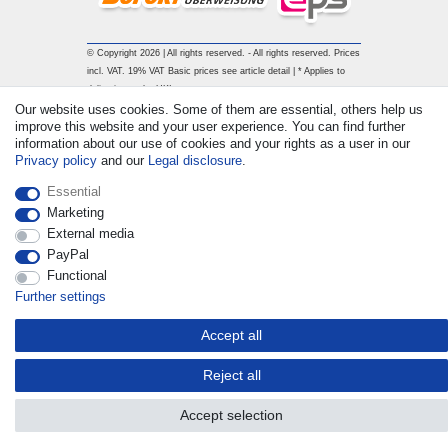
© Copyright 2026 | All rights reserved. - All rights reserved. Prices
incl. VAT. 19% VAT Basic prices see article detail | * Applies to
deliveries to the UK!
Our website uses cookies. Some of them are essential, others help us
improve this website and your user experience. You can find further
Contact
Withdraw from contract here
information about our use of cookies and your rights as a user in our
Privacy policy
and our
Legal disclosure
.
Essential
Marketing
External media
PayPal
Functional
Further settings
Accept all
Reject all
Accept selection