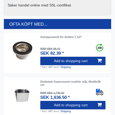
Säker handel online med SSL-certifikat.
OFTA KÖPT MED...
Avloppsventil för diskho 1 1/2"
RRP SEK 86.41
SEK 82.39 *
Add to shopping cart
*
Incl. VAT
excl.
Shipping
Diskbänk Gastronorm rostfritt stål, 40x40x30
cm
RRP SEK 1,730.22
SEK 1,636.50 *
Add to shopping cart
*
Incl. VAT
excl.
Shipping