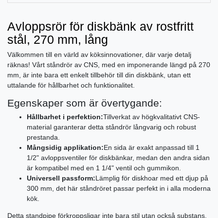
Avloppsrör för diskbänk av rostfritt
stål, 270 mm, lång
Välkommen till en värld av köksinnovationer, där varje detalj
räknas! Vårt ståndrör av CNS, med en imponerande längd på 270
mm, är inte bara ett enkelt tillbehör till din diskbänk, utan ett
uttalande för hållbarhet och funktionalitet.
Egenskaper som är övertygande:
Hållbarhet i perfektion:
Tillverkat av högkvalitativt CNS-
material garanterar detta ståndrör långvarig och robust
prestanda.
Mångsidig applikation:
En sida är exakt anpassad till 1
1/2" avloppsventiler för diskbänkar, medan den andra sidan
är kompatibel med en 1 1/4" ventil och gummikon.
Universell passform:
Lämplig för diskhoar med ett djup på
300 mm, det här ståndröret passar perfekt in i alla moderna
kök.
Detta standpipe förkroppsligar inte bara stil utan också substans.