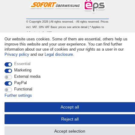
© Copyright 2026 | All rights reserved. - All rights reserved. Prices
incl. VAT. 19% VAT Basic prices see article detail | * Applies to
deliveries to the UK!
Our website uses cookies. Some of them are essential, others help us
improve this website and your user experience. You can find further
Contact
Withdraw from contract here
information about our use of cookies and your rights as a user in our
Privacy policy
and our
Legal disclosure
.
Essential
Marketing
External media
PayPal
Functional
Further settings
Accept all
Reject all
Accept selection