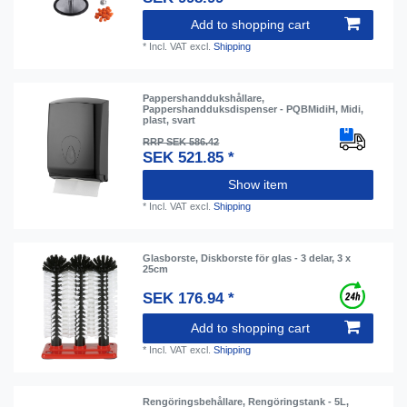
Add to shopping cart
*
Incl. VAT
excl.
Shipping
Pappershanddukshållare,
Pappershandduksdispenser - PQBMidiH, Midi,
plast, svart
RRP SEK 586.42
SEK 521.85 *
Show item
*
Incl. VAT
excl.
Shipping
Glasborste, Diskborste för glas - 3 delar, 3 x
25cm
SEK 176.94 *
Add to shopping cart
*
Incl. VAT
excl.
Shipping
Rengöringsbehållare, Rengöringstank - 5L,