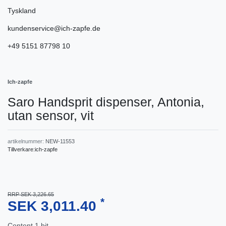
Tyskland
kundenservice@ich-zapfe.de
+49 5151 87798 10
Ich-zapfe
Saro Handsprit dispenser, Antonia,
utan sensor, vit
artikelnummer:
NEW-11553
Tillverkare:
ich-zapfe
RRP SEK 3,226.65
*
SEK 3,011.40
Content
1
bit