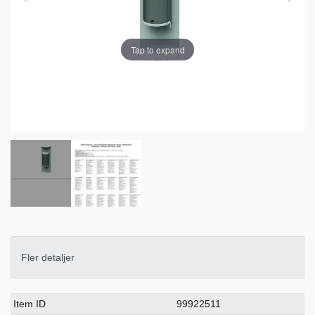
Tap to expand
Fler detaljer
Ceres::Template.singleItemTechnicalDataAttribute
Ceres::Template.singleItemTechnicalDataValue
Item ID
99922511